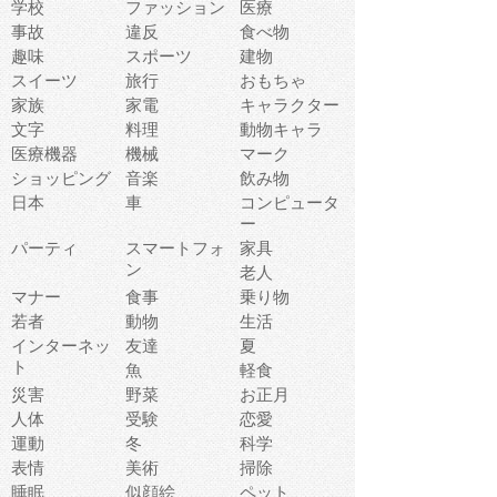
学校
ファッション
医療
事故
違反
食べ物
趣味
スポーツ
建物
スイーツ
旅行
おもちゃ
家族
家電
キャラクター
文字
料理
動物キャラ
医療機器
機械
マーク
ショッピング
音楽
飲み物
日本
車
コンピュータ
ー
パーティ
スマートフォ
家具
ン
老人
マナー
食事
乗り物
若者
動物
生活
インターネッ
友達
夏
ト
魚
軽食
災害
野菜
お正月
人体
受験
恋愛
運動
冬
科学
表情
美術
掃除
睡眠
似顔絵
ペット