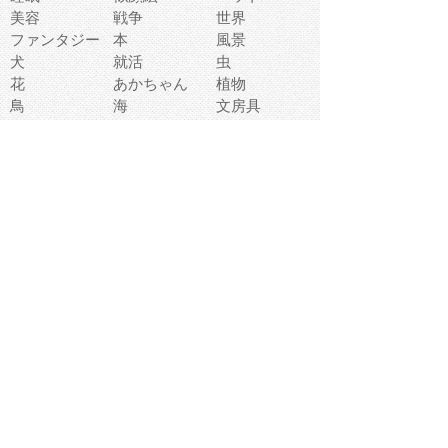
美容
戦争
世界
ファンタジー
本
風景
犬
就活
虫
花
あかちゃん
植物
鳥
海
文房具
食材
お風呂
フルーツ
干支
お年賀状
マスク
調味料
猫
物語
介護
南国
ウェディング
ランドマーク
環境問題
髪
スポーツ用具
書類
クリスマス
夏休み
怪我
テンプレート
メディア
食器
お祭り
政治
中年
座布団
映画
メッセージ
電車
ゴミ
楽器
パン
宗教
幼稚園
エネルギー
引越し
農業
自転車
オリンピック
飾り
お寿司
POP
食べ物キャラ
ダンス