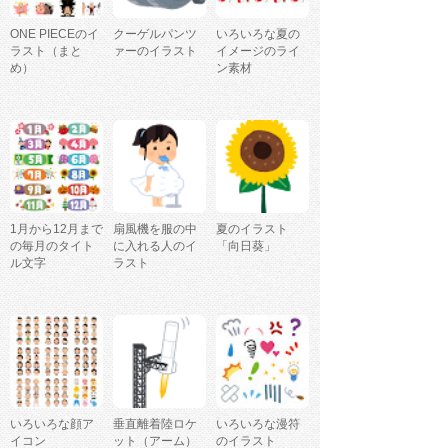
ONE PIECEのイ
クーゲルパンツ
いろいろな夏の
ラスト（まと
ァーのイラスト
イメージのライ
め）
ン素材
1月から12月まで
扇風機を服の中
夏のイラスト
の毎月のタイト
に入れる人のイ
「向日葵」
ル文字
ラスト
いろいろな顔ア
垂直離着陸ロケ
いろいろな漫符
イコン
ット（アーム）
のイラスト