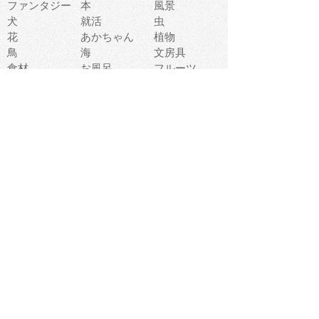
ファンタジー
本
風景
犬
就活
虫
花
あかちゃん
植物
鳥
海
文房具
食材
お風呂
フルーツ
干支
お年賀状
マスク
調味料
猫
物語
介護
南国
ウェディング
ランドマーク
環境問題
髪
スポーツ用具
書類
クリスマス
夏休み
怪我
テンプレート
メディア
食器
お祭り
政治
中年
座布団
映画
メッセージ
電車
ゴミ
楽器
パン
宗教
幼稚園
エネルギー
引越し
農業
自転車
オリンピック
飾り
お寿司
POP
食べ物キャラ
ダンス
体育
梅雨
棒人間
周辺機器
メタボリック
お葬式