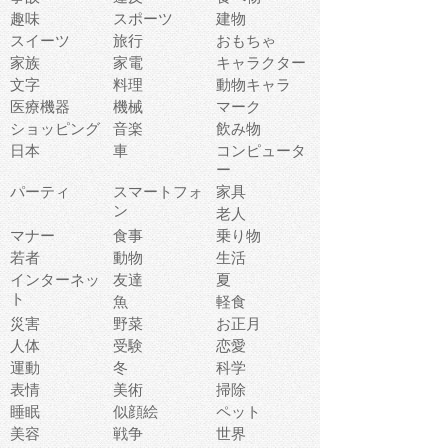
趣味
スポーツ
建物
スイーツ
旅行
おもちゃ
家族
家電
キャラクター
文字
料理
動物キャラ
医療機器
機械
マーク
ショッピング
音楽
飲み物
日本
車
コンピュータ
ー
パーティ
スマートフォ
家具
ン
老人
マナー
食事
乗り物
若者
動物
生活
インターネッ
友達
夏
ト
魚
軽食
災害
野菜
お正月
人体
受験
恋愛
運動
冬
科学
表情
美術
掃除
睡眠
似顔絵
ペット
美容
戦争
世界