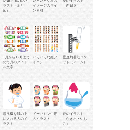
ONE PIECEのイ
いろいろな夏の
夏のイラスト
ラスト（まと
イメージのライ
「向日葵」
め）
ン素材
1月から12月まで
いろいろな顔ア
垂直離着陸ロケ
の毎月のタイト
イコン
ット（アーム）
ル文字
扇風機を服の中
ドーパミン中毒
夏のイラスト
に入れる人のイ
のイラスト
「かき氷・いち
ラスト
ご」