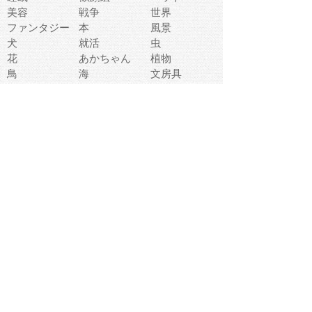
美容
戦争
世界
ファンタジー
本
風景
犬
就活
虫
花
あかちゃん
植物
鳥
海
文房具
食材
お風呂
フルーツ
干支
お年賀状
マスク
調味料
猫
物語
介護
南国
ウェディング
ランドマーク
環境問題
髪
スポーツ用具
書類
クリスマス
夏休み
怪我
テンプレート
メディア
食器
お祭り
政治
中年
座布団
映画
メッセージ
電車
ゴミ
楽器
パン
宗教
幼稚園
エネルギー
引越し
農業
自転車
オリンピック
飾り
お寿司
POP
食べ物キャラ
ダンス