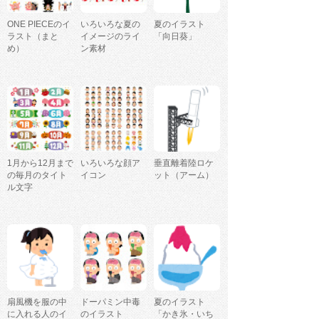
ONE PIECEのイ
いろいろな夏の
夏のイラスト
ラスト（まと
イメージのライ
「向日葵」
め）
ン素材
1月から12月まで
いろいろな顔ア
垂直離着陸ロケ
の毎月のタイト
イコン
ット（アーム）
ル文字
扇風機を服の中
ドーパミン中毒
夏のイラスト
に入れる人のイ
のイラスト
「かき氷・いち