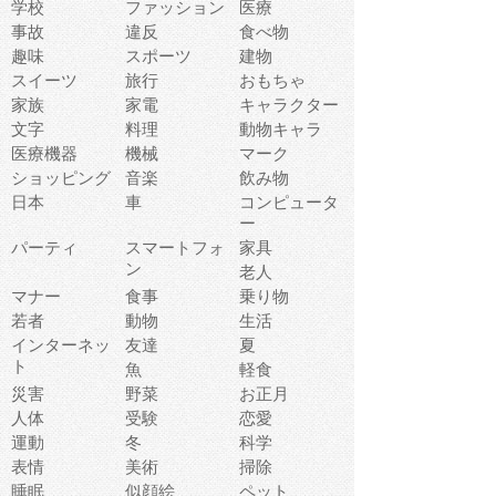
学校
ファッション
医療
事故
違反
食べ物
趣味
スポーツ
建物
スイーツ
旅行
おもちゃ
家族
家電
キャラクター
文字
料理
動物キャラ
医療機器
機械
マーク
ショッピング
音楽
飲み物
日本
車
コンピュータ
ー
パーティ
スマートフォ
家具
ン
老人
マナー
食事
乗り物
若者
動物
生活
インターネッ
友達
夏
ト
魚
軽食
災害
野菜
お正月
人体
受験
恋愛
運動
冬
科学
表情
美術
掃除
睡眠
似顔絵
ペット