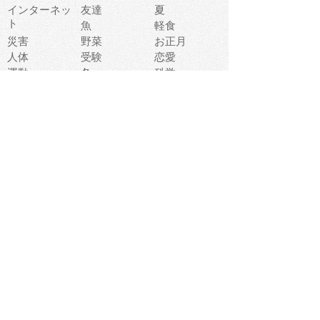
インターネッ
友達
夏
ト
魚
軽食
災害
野菜
お正月
人体
受験
恋愛
運動
冬
科学
表情
美術
掃除
睡眠
似顔絵
ペット
美容
戦争
世界
ファンタジー
本
風景
犬
就活
虫
花
あかちゃん
植物
鳥
海
文房具
食材
お風呂
フルーツ
干支
お年賀状
マスク
調味料
猫
物語
介護
南国
ウェディング
ランドマーク
環境問題
髪
スポーツ用具
書類
クリスマス
夏休み
怪我
テンプレート
メディア
食器
お祭り