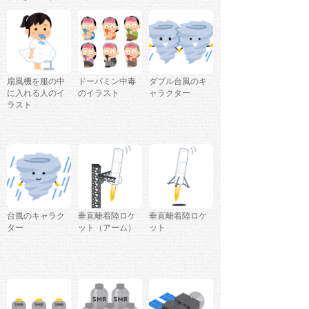
扇風機を服の中
ドーパミン中毒
ダブル台風のキ
に入れる人のイ
のイラスト
ャラクター
ラスト
台風のキャラク
垂直離着陸ロケ
垂直離着陸ロケ
ター
ット（アーム）
ット