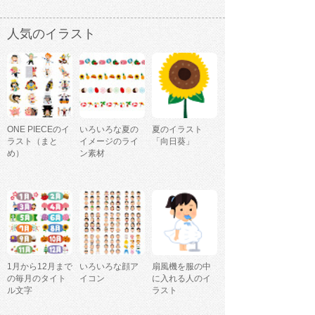
人気のイラスト
ONE PIECEのイ
いろいろな夏の
夏のイラスト
ラスト（まと
イメージのライ
「向日葵」
め）
ン素材
1月から12月まで
いろいろな顔ア
扇風機を服の中
の毎月のタイト
イコン
に入れる人のイ
ル文字
ラスト