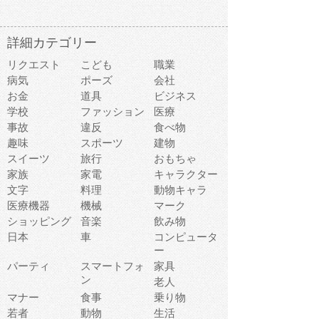
詳細カテゴリー
リクエスト
こども
職業
病気
ポーズ
会社
お金
道具
ビジネス
学校
ファッション
医療
事故
違反
食べ物
趣味
スポーツ
建物
スイーツ
旅行
おもちゃ
家族
家電
キャラクター
文字
料理
動物キャラ
医療機器
機械
マーク
ショッピング
音楽
飲み物
日本
車
コンピュータ
ー
パーティ
スマートフォ
家具
ン
老人
マナー
食事
乗り物
若者
動物
生活