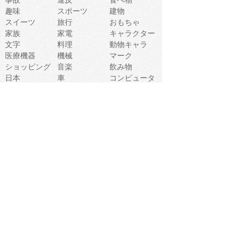
趣味
スポーツ
建物
スイーツ
旅行
おもちゃ
家族
家電
キャラクター
文字
料理
動物キャラ
医療機器
機械
マーク
ショッピング
音楽
飲み物
日本
車
コンピュータ
ー
パーティ
スマートフォ
家具
ン
老人
マナー
食事
乗り物
若者
動物
生活
インターネッ
友達
夏
ト
魚
軽食
災害
野菜
お正月
人体
受験
恋愛
運動
冬
科学
表情
美術
掃除
睡眠
似顔絵
ペット
美容
戦争
世界