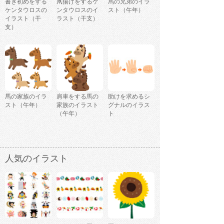
書き初めをする
凧揚げをするケ
馬の兄弟のイラ
ケンタウロスの
ンタウロスのイ
スト（午年）
イラスト（干
ラスト（干支）
支）
馬の家族のイラ
肩車をする馬の
助けを求めるシ
スト（午年）
家族のイラスト
グナルのイラス
（午年）
ト
人気のイラスト