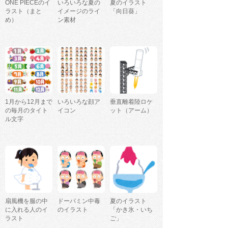
ONE PIECEのイ
いろいろな夏の
夏のイラスト
ラスト（まと
イメージのライ
「向日葵」
め）
ン素材
1月から12月まで
いろいろな顔ア
垂直離着陸ロケ
の毎月のタイト
イコン
ット（アーム）
ル文字
扇風機を服の中
ドーパミン中毒
夏のイラスト
に入れる人のイ
のイラスト
「かき氷・いち
ラスト
ご」