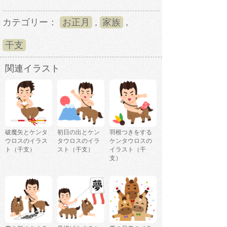
カテゴリー：
お正月
,
家族
,
干支
関連イラスト
破魔矢とケンタ
初日の出とケン
羽根つきをする
ウロスのイラス
タウロスのイラ
ケンタウロスの
ト（干支）
スト（干支）
イラスト（干
支）