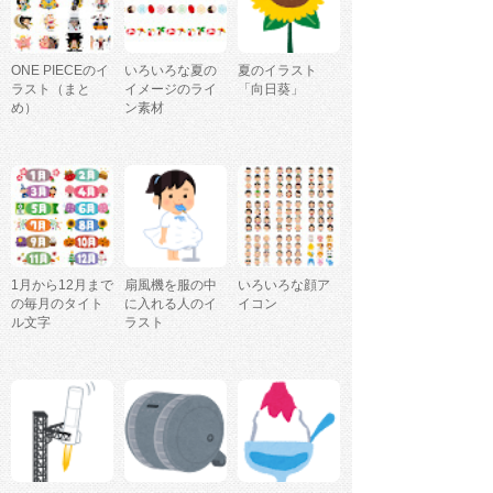
ONE PIECEのイ
いろいろな夏の
夏のイラスト
ラスト（まと
イメージのライ
「向日葵」
め）
ン素材
1月から12月まで
扇風機を服の中
いろいろな顔ア
の毎月のタイト
に入れる人のイ
イコン
ル文字
ラスト