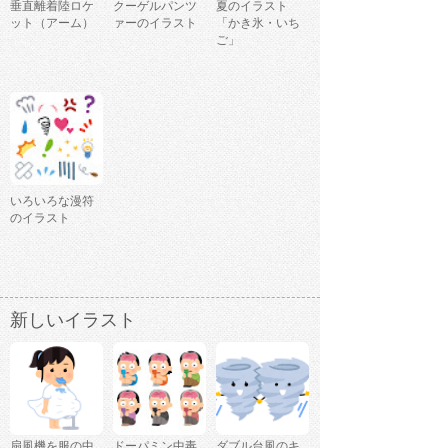
垂直離着陸ロケ
クーゲルパンツ
夏のイラスト
ット（アーム）
ァーのイラスト
「かき氷・いち
ご」
いろいろな漫符
のイラスト
新しいイラスト
扇風機を服の中
ドーパミン中毒
ダブル台風のキ