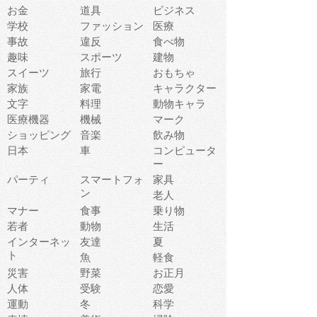
お金
道具
ビジネス
学校
ファッション
医療
事故
違反
食べ物
趣味
スポーツ
建物
スイーツ
旅行
おもちゃ
家族
家電
キャラクター
文字
料理
動物キャラ
医療機器
機械
マーク
ショッピング
音楽
飲み物
日本
車
コンピュータ
ー
パーティ
スマートフォ
家具
ン
老人
マナー
食事
乗り物
若者
動物
生活
インターネッ
友達
夏
ト
魚
軽食
災害
野菜
お正月
人体
受験
恋愛
運動
冬
科学