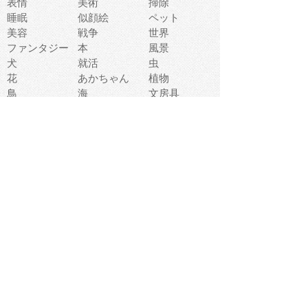
表情
美術
掃除
睡眠
似顔絵
ペット
美容
戦争
世界
ファンタジー
本
風景
犬
就活
虫
花
あかちゃん
植物
鳥
海
文房具
食材
お風呂
フルーツ
干支
お年賀状
マスク
調味料
猫
物語
介護
南国
ウェディング
ランドマーク
環境問題
髪
スポーツ用具
書類
クリスマス
夏休み
怪我
テンプレート
メディア
食器
お祭り
政治
中年
座布団
映画
メッセージ
電車
ゴミ
楽器
パン
宗教
幼稚園
エネルギー
引越し
農業
自転車
オリンピック
飾り
お寿司