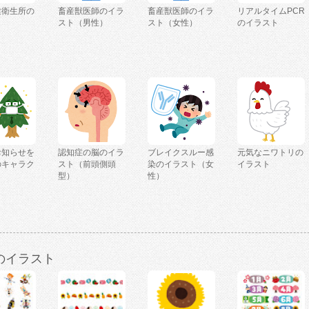
健衛生所の
畜産獣医師のイラ
畜産獣医師のイラ
リアルタイムPCR
ト
スト（男性）
スト（女性）
のイラスト
お知らせを
認知症の脳のイラ
ブレイクスルー感
元気なニワトリの
のキャラク
スト（前頭側頭
染のイラスト（女
イラスト
型）
性）
のイラスト