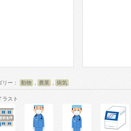
ゴリー：
動物
,
農業
,
病気
イラスト