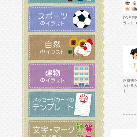
ONE P
ラスト
扇風機
入れる
ト