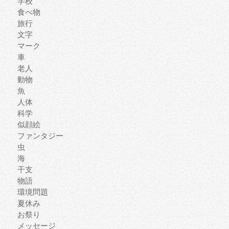
学校
食べ物
旅行
文字
マーク
車
老人
動物
魚
人体
科学
似顔絵
ファンタジー
虫
海
干支
物語
環境問題
夏休み
お祭り
メッセージ