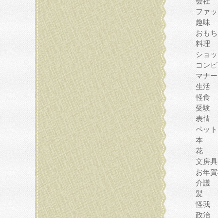
会社
ファッ
趣味
おもち
料理
ショッ
コンピ
マナー
生活
軽食
受験
表情
ペット
本
花
文房具
お年賀
介護
髪
怪我
政治