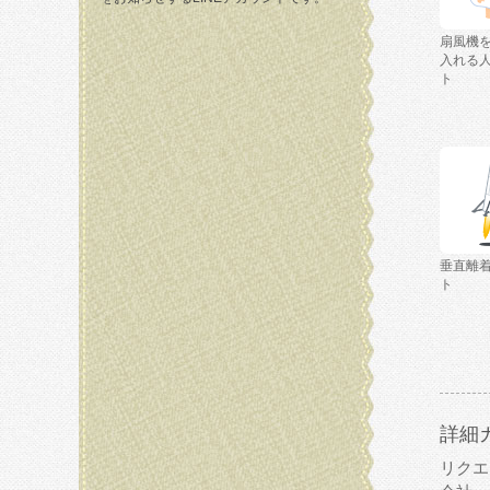
扇風機
入れる
ト
垂直離
ト
詳細
リクエ