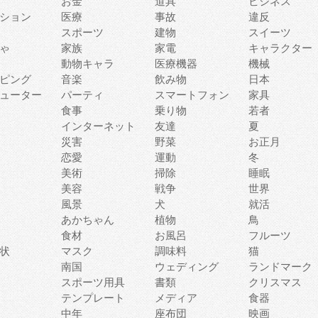
お金
道具
ビジネス
ション
医療
事故
違反
スポーツ
建物
スイーツ
ゃ
家族
家電
キャラクター
動物キャラ
医療機器
機械
ピング
音楽
飲み物
日本
ューター
パーティ
スマートフォン
家具
食事
乗り物
若者
インターネット
友達
夏
災害
野菜
お正月
恋愛
運動
冬
美術
掃除
睡眠
美容
戦争
世界
風景
犬
就活
あかちゃん
植物
鳥
食材
お風呂
フルーツ
状
マスク
調味料
猫
南国
ウェディング
ランドマーク
スポーツ用具
書類
クリスマス
テンプレート
メディア
食器
中年
座布団
映画