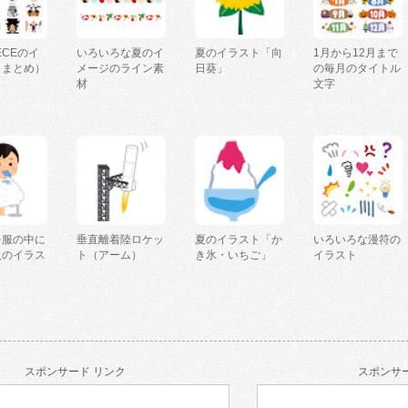
IECEのイ
いろいろな夏のイ
夏のイラスト「向
1月から12月まで
（まとめ）
メージのライン素
日葵」
の毎月のタイトル
材
文字
を服の中に
垂直離着陸ロケッ
夏のイラスト「か
いろいろな漫符の
人のイラス
ト（アーム）
き氷・いちご」
イラスト
スポンサード リンク
スポンサー