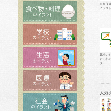
家畜保
イラス
花粉の
する杉
ター
人気