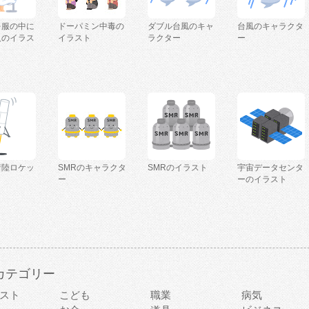
を服の中に
ドーパミン中毒の
ダブル台風のキャ
台風のキャラクタ
人のイラス
イラスト
ラクター
ー
着陸ロケッ
SMRのキャラクタ
SMRのイラスト
宇宙データセンタ
ー
ーのイラスト
カテゴリー
スト
こども
職業
病気