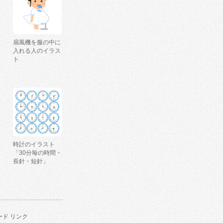
扇風機を服の中に
入れる人のイラス
ト
時計のイラスト
「30分毎の時間・
長針・短針」
ド リンク