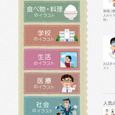
相場に
人のイ
性）
おはぎ
スト
人気