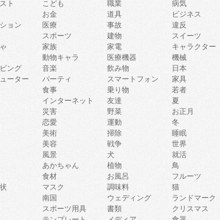
スト
こども
職業
病気
お金
道具
ビジネス
ション
医療
事故
違反
スポーツ
建物
スイーツ
ゃ
家族
家電
キャラクター
動物キャラ
医療機器
機械
ピング
音楽
飲み物
日本
ューター
パーティ
スマートフォン
家具
食事
乗り物
若者
インターネット
友達
夏
災害
野菜
お正月
恋愛
運動
冬
美術
掃除
睡眠
美容
戦争
世界
風景
犬
就活
あかちゃん
植物
鳥
食材
お風呂
フルーツ
状
マスク
調味料
猫
南国
ウェディング
ランドマーク
スポーツ用具
書類
クリスマス
テンプレート
メディア
食器