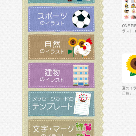
ONE P
ラスト
夏のイ
日葵」