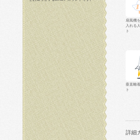
扇風機
入れる
ト
垂直離
ト
詳細