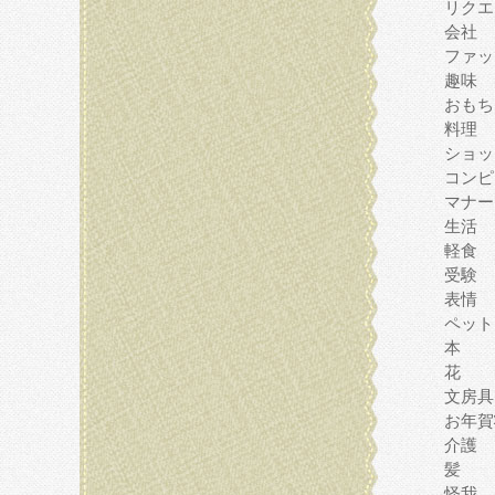
リクエ
会社
ファッ
趣味
おもち
料理
ショッ
コンピ
マナー
生活
軽食
受験
表情
ペット
本
花
文房具
お年賀
介護
髪
怪我