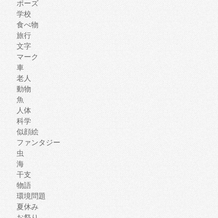
ポーズ
学校
食べ物
旅行
文字
マーク
車
老人
動物
魚
人体
科学
似顔絵
ファンタジー
虫
海
干支
物語
環境問題
夏休み
お祭り