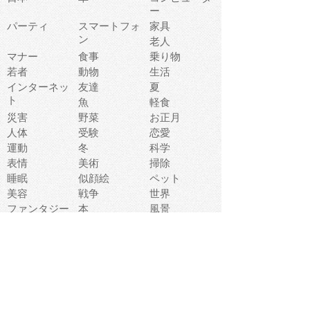
ー
パーティ
スマートフォ
家具
ン
老人
マナー
食事
乗り物
若者
動物
生活
インターネッ
友達
夏
ト
魚
軽食
災害
野菜
お正月
人体
受験
恋愛
運動
冬
科学
表情
美術
掃除
睡眠
似顔絵
ペット
美容
戦争
世界
ファンタジー
本
風景
犬
就活
虫
花
あかちゃん
植物
鳥
海
文房具
食材
お風呂
フルーツ
干支
お年賀状
マスク
調味料
猫
物語