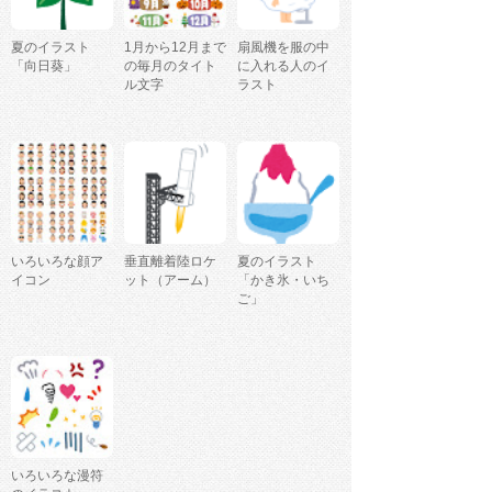
夏のイラスト
1月から12月まで
扇風機を服の中
「向日葵」
の毎月のタイト
に入れる人のイ
ル文字
ラスト
いろいろな顔ア
垂直離着陸ロケ
夏のイラスト
イコン
ット（アーム）
「かき氷・いち
ご」
いろいろな漫符