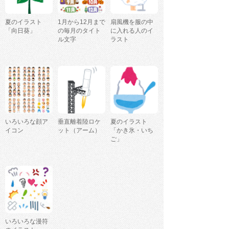
夏のイラスト
1月から12月まで
扇風機を服の中
「向日葵」
の毎月のタイト
に入れる人のイ
ル文字
ラスト
いろいろな顔ア
垂直離着陸ロケ
夏のイラスト
イコン
ット（アーム）
「かき氷・いち
ご」
いろいろな漫符