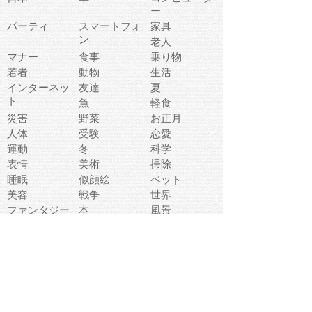
ー
パーティ
スマートフォ
家具
ン
老人
マナー
食事
乗り物
若者
動物
生活
インターネッ
友達
夏
ト
魚
軽食
災害
野菜
お正月
人体
受験
恋愛
運動
冬
科学
表情
美術
掃除
睡眠
似顔絵
ペット
美容
戦争
世界
ファンタジー
本
風景
犬
就活
虫
花
あかちゃん
植物
鳥
海
文房具
食材
お風呂
フルーツ
干支
お年賀状
マスク
調味料
猫
物語