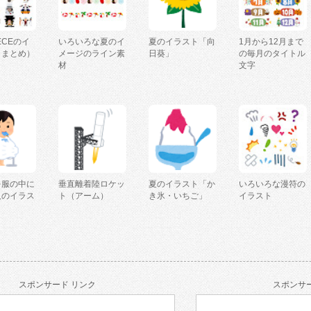
IECEのイ
いろいろな夏のイ
夏のイラスト「向
1月から12月まで
（まとめ）
メージのライン素
日葵」
の毎月のタイトル
材
文字
を服の中に
垂直離着陸ロケッ
夏のイラスト「か
いろいろな漫符の
人のイラス
ト（アーム）
き氷・いちご」
イラスト
スポンサード リンク
スポンサー