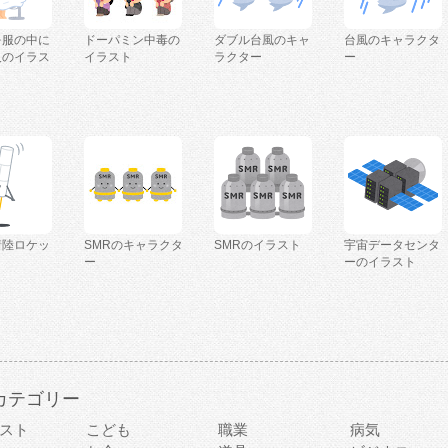
を服の中に
ドーパミン中毒の
ダブル台風のキャ
台風のキャラクタ
人のイラス
イラスト
ラクター
ー
着陸ロケッ
SMRのキャラクタ
SMRのイラスト
宇宙データセンタ
ー
ーのイラスト
カテゴリー
スト
こども
職業
病気