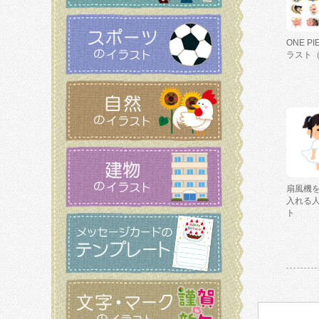
ONE P
ラスト
扇風機
入れる
ト