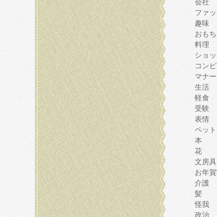
会社
ファッ
趣味
おもち
料理
ショッ
コンピ
マナー
生活
軽食
受験
表情
ペット
本
花
文房具
お年賀
介護
髪
怪我
政治