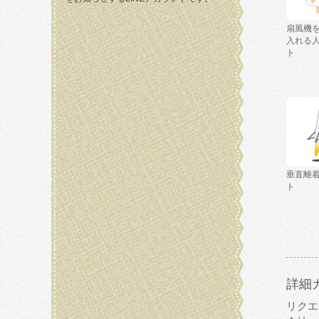
扇風機
入れる
ト
垂直離
ト
詳細
リクエ