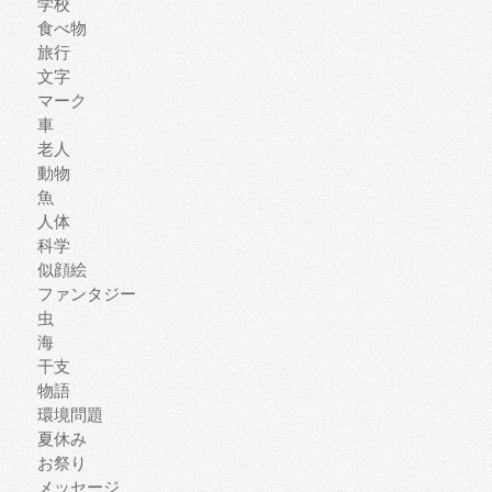
学校
食べ物
旅行
文字
マーク
車
老人
動物
魚
人体
科学
似顔絵
ファンタジー
虫
海
干支
物語
環境問題
夏休み
お祭り
メッセージ