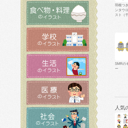
羽根つ
ンタウ
スト（
SMRの
ー
人気