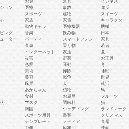
お金
道具
ビジネス
ション
医療
事故
違反
スポーツ
建物
スイーツ
ゃ
家族
家電
キャラクター
動物キャラ
医療機器
機械
ピング
音楽
飲み物
日本
ューター
パーティ
スマートフォン
家具
食事
乗り物
若者
インターネット
友達
夏
災害
野菜
お正月
恋愛
運動
冬
美術
掃除
睡眠
美容
戦争
世界
風景
犬
就活
あかちゃん
植物
鳥
食材
お風呂
フルーツ
状
マスク
調味料
猫
南国
ウェディング
ランドマーク
スポーツ用具
書類
クリスマス
テンプレート
メディア
食器
中年
座布団
映画