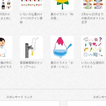
IECEのイ
いろいろな夏のイ
夏のイラスト「向
1月から12月まで
（まとめ）
メージのライン素
日葵」
の毎月のタイトル
材
文字
を服の中に
垂直離着陸ロケッ
夏のイラスト「か
いろいろな漫符の
人のイラス
ト（アーム）
き氷・いちご」
イラスト
スポンサード リンク
スポンサー