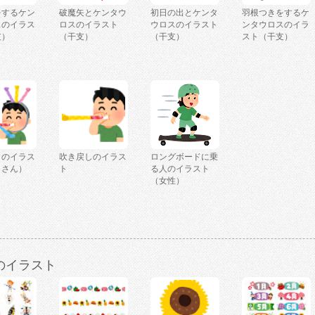
をするケン
破魔矢とケンタウ
初日の出とケンタ
羽根つきをするケ
スのイラス
ロスのイラスト
ウロスのイラスト
ンタウロスのイラ
支）
（干支）
（干支）
スト（干支）
しのイラス
吹き戻しのイラス
ロングボードに乗
くさん）
ト
る人のイラスト
（女性）
のイラスト