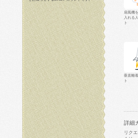
扇風機
入れる
ト
垂直離
ト
詳細
リクエ