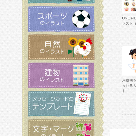
ONE P
ラスト
扇風機
入れる
ト