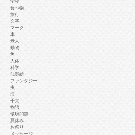
学校
食べ物
旅行
文字
マーク
車
老人
動物
魚
人体
科学
似顔絵
ファンタジー
虫
海
干支
物語
環境問題
夏休み
お祭り
メッセージ