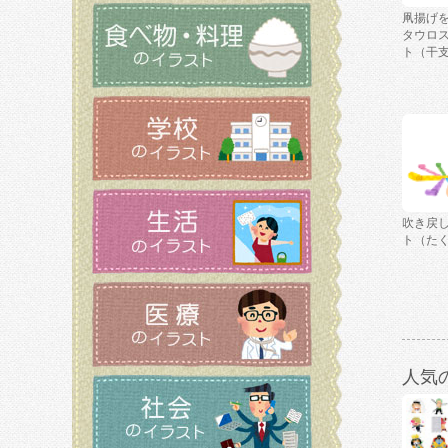
凧揚げ
タウロ
ト（干
吹き戻
ト（た
人気