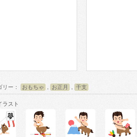
ゴリー：
おもちゃ
,
お正月
,
干支
イラスト