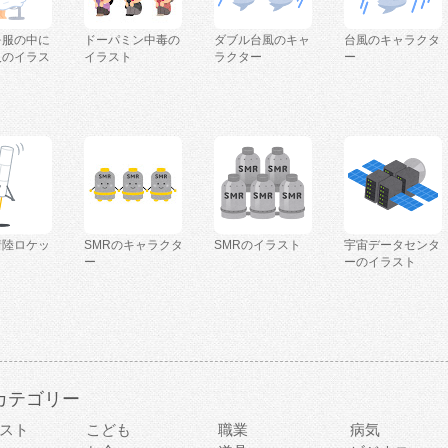
を服の中に
ドーパミン中毒の
ダブル台風のキャ
台風のキャラクタ
人のイラス
イラスト
ラクター
ー
着陸ロケッ
SMRのキャラクタ
SMRのイラスト
宇宙データセンタ
ー
ーのイラスト
カテゴリー
スト
こども
職業
病気