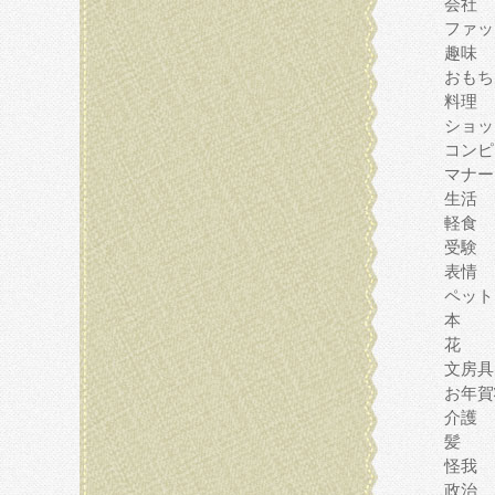
会社
ファッ
趣味
おもち
料理
ショッ
コンピ
マナー
生活
軽食
受験
表情
ペット
本
花
文房具
お年賀
介護
髪
怪我
政治