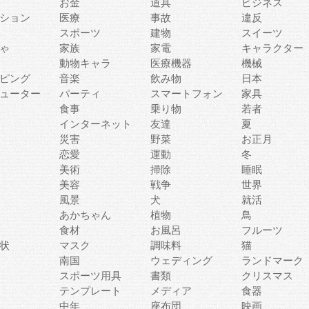
お金
道具
ビジネス
ション
医療
事故
違反
スポーツ
建物
スイーツ
ゃ
家族
家電
キャラクター
動物キャラ
医療機器
機械
ピング
音楽
飲み物
日本
ューター
パーティ
スマートフォン
家具
食事
乗り物
若者
インターネット
友達
夏
災害
野菜
お正月
恋愛
運動
冬
美術
掃除
睡眠
美容
戦争
世界
風景
犬
就活
あかちゃん
植物
鳥
食材
お風呂
フルーツ
状
マスク
調味料
猫
南国
ウェディング
ランドマーク
スポーツ用具
書類
クリスマス
テンプレート
メディア
食器
中年
座布団
映画