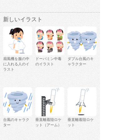
新しいイラスト
扇風機を服の中
ドーパミン中毒
ダブル台風のキ
に入れる人のイ
のイラスト
ャラクター
ラスト
台風のキャラク
垂直離着陸ロケ
垂直離着陸ロケ
ター
ット（アーム）
ット