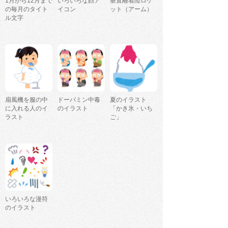
1月から12月まで
いろいろな顔ア
垂直離着陸ロケ
の毎月のタイト
イコン
ット（アーム）
ル文字
扇風機を服の中
ドーパミン中毒
夏のイラスト
に入れる人のイ
のイラスト
「かき氷・いち
ラスト
ご」
いろいろな漫符
のイラスト