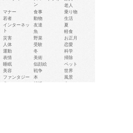
ン
老人
マナー
食事
乗り物
若者
動物
生活
インターネッ
友達
夏
ト
魚
軽食
災害
野菜
お正月
人体
受験
恋愛
運動
冬
科学
表情
美術
掃除
睡眠
似顔絵
ペット
美容
戦争
世界
ファンタジー
本
風景
犬
就活
虫
花
あかちゃん
植物
鳥
海
文房具
食材
お風呂
フルーツ
干支
お年賀状
マスク
調味料
猫
物語
介護
南国
ウェディング
ランドマーク
環境問題
髪