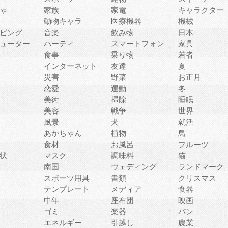
ゃ
家族
家電
キャラクター
動物キャラ
医療機器
機械
ピング
音楽
飲み物
日本
ューター
パーティ
スマートフォン
家具
食事
乗り物
若者
インターネット
友達
夏
災害
野菜
お正月
恋愛
運動
冬
美術
掃除
睡眠
美容
戦争
世界
風景
犬
就活
あかちゃん
植物
鳥
食材
お風呂
フルーツ
状
マスク
調味料
猫
南国
ウェディング
ランドマーク
スポーツ用具
書類
クリスマス
テンプレート
メディア
食器
中年
座布団
映画
ゴミ
楽器
パン
エネルギー
引越し
農業