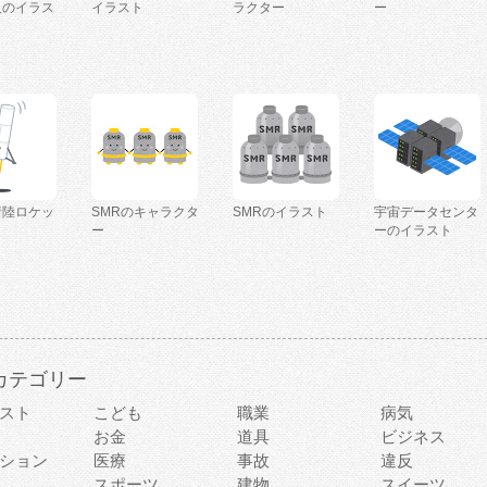
人のイラス
イラスト
ラクター
ー
着陸ロケッ
SMRのキャラクタ
SMRのイラスト
宇宙データセンタ
ー
ーのイラスト
カテゴリー
スト
こども
職業
病気
お金
道具
ビジネス
ション
医療
事故
違反
スポーツ
建物
スイーツ