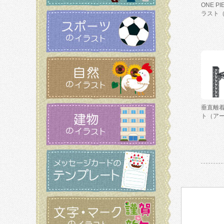
ONE P
ラスト
垂直離
ト（ア