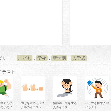
ゴリー：
こども
,
学校
,
新学期
,
入学式
イラスト
に満ちた小
助けを求めるシグ
猫影ポーズをする
バケツを回す人の
男の子のイ
ナルのイラスト
人のイラスト
イラスト