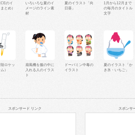
IECEのイ
いろいろな夏のイ
夏のイラスト「向
1月から12月まで
（まとめ）
メージのライン素
日葵」
の毎月のタイトル
材
文字
着陸ロケッ
扇風機を服の中に
ドーパミン中毒の
夏のイラスト「か
ーム）
入れる人のイラス
イラスト
き氷・いちご」
ト
スポンサード リンク
スポンサー