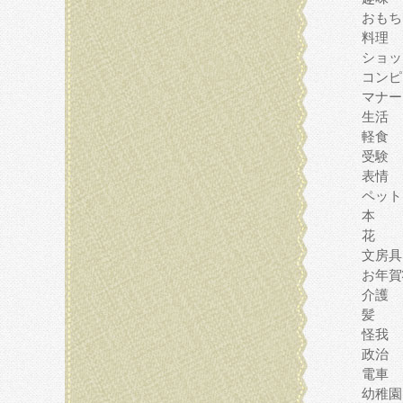
おもち
料理
ショッ
コンピ
マナー
生活
軽食
受験
表情
ペット
本
花
文房具
お年賀
介護
髪
怪我
政治
電車
幼稚園