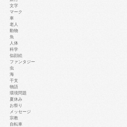
文字
マーク
車
老人
動物
魚
人体
科学
似顔絵
ファンタジー
虫
海
干支
物語
環境問題
夏休み
お祭り
メッセージ
宗教
自転車