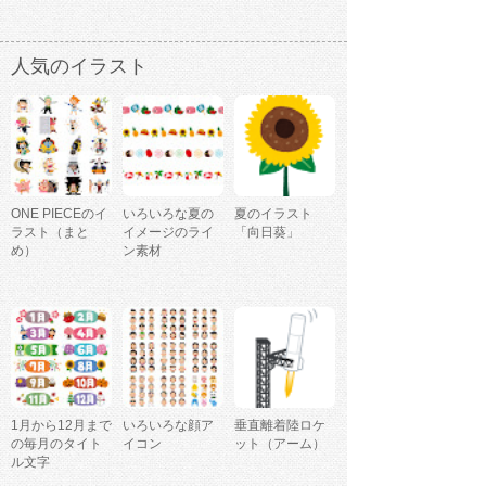
人気のイラスト
ONE PIECEのイ
いろいろな夏の
夏のイラスト
ラスト（まと
イメージのライ
「向日葵」
め）
ン素材
1月から12月まで
いろいろな顔ア
垂直離着陸ロケ
の毎月のタイト
イコン
ット（アーム）
ル文字