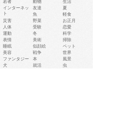
若者
動物
生活
インターネッ
友達
夏
ト
魚
軽食
災害
野菜
お正月
人体
受験
恋愛
運動
冬
科学
表情
美術
掃除
睡眠
似顔絵
ペット
美容
戦争
世界
ファンタジー
本
風景
犬
就活
虫
花
あかちゃん
植物
鳥
海
文房具
食材
お風呂
フルーツ
干支
お年賀状
マスク
調味料
猫
物語
介護
南国
ウェディング
ランドマーク
環境問題
髪
スポーツ用具
書類
クリスマス
夏休み
怪我
テンプレート
メディア
食器
お祭り