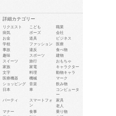
詳細カテゴリー
リクエスト
こども
職業
病気
ポーズ
会社
お金
道具
ビジネス
学校
ファッション
医療
事故
違反
食べ物
趣味
スポーツ
建物
スイーツ
旅行
おもちゃ
家族
家電
キャラクター
文字
料理
動物キャラ
医療機器
機械
マーク
ショッピング
音楽
飲み物
日本
車
コンピュータ
ー
パーティ
スマートフォ
家具
ン
老人
マナー
食事
乗り物