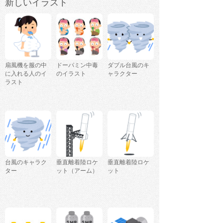
新しいイラスト
扇風機を服の中
ドーパミン中毒
ダブル台風のキ
に入れる人のイ
のイラスト
ャラクター
ラスト
台風のキャラク
垂直離着陸ロケ
垂直離着陸ロケ
ター
ット（アーム）
ット