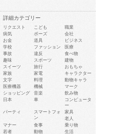
詳細カテゴリー
リクエスト
こども
職業
病気
ポーズ
会社
お金
道具
ビジネス
学校
ファッション
医療
事故
違反
食べ物
趣味
スポーツ
建物
スイーツ
旅行
おもちゃ
家族
家電
キャラクター
文字
料理
動物キャラ
医療機器
機械
マーク
ショッピング
音楽
飲み物
日本
車
コンピュータ
ー
パーティ
スマートフォ
家具
ン
老人
マナー
食事
乗り物
若者
動物
生活