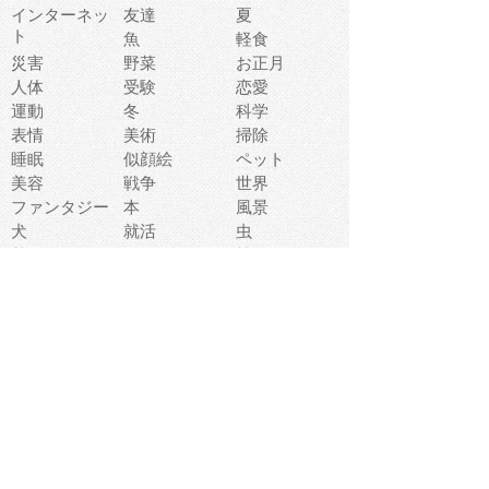
インターネッ
友達
夏
ト
魚
軽食
災害
野菜
お正月
人体
受験
恋愛
運動
冬
科学
表情
美術
掃除
睡眠
似顔絵
ペット
美容
戦争
世界
ファンタジー
本
風景
犬
就活
虫
花
あかちゃん
植物
鳥
海
文房具
食材
お風呂
フルーツ
干支
お年賀状
マスク
調味料
猫
物語
介護
南国
ウェディング
ランドマーク
環境問題
髪
スポーツ用具
書類
クリスマス
夏休み
怪我
テンプレート
メディア
食器
お祭り