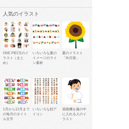
人気のイラスト
ONE PIECEのイ
いろいろな夏の
夏のイラスト
ラスト（まと
イメージのライ
「向日葵」
め）
ン素材
1月から12月まで
いろいろな顔ア
扇風機を服の中
の毎月のタイト
イコン
に入れる人のイ
ル文字
ラスト