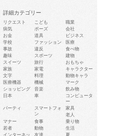
詳細カテゴリー
リクエスト
こども
職業
病気
ポーズ
会社
お金
道具
ビジネス
学校
ファッション
医療
事故
違反
食べ物
趣味
スポーツ
建物
スイーツ
旅行
おもちゃ
家族
家電
キャラクター
文字
料理
動物キャラ
医療機器
機械
マーク
ショッピング
音楽
飲み物
日本
車
コンピュータ
ー
パーティ
スマートフォ
家具
ン
老人
マナー
食事
乗り物
若者
動物
生活
インターネッ
友達
夏