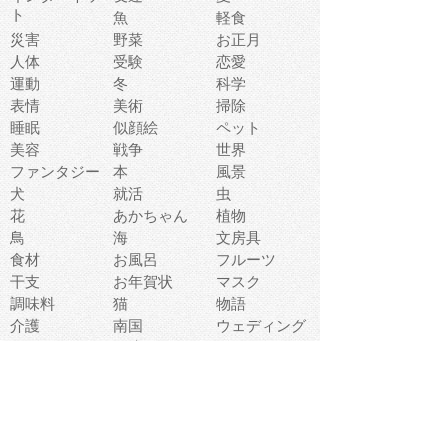
ト
魚
軽食
災害
野菜
お正月
人体
受験
恋愛
運動
冬
科学
表情
美術
掃除
睡眠
似顔絵
ペット
美容
戦争
世界
ファンタジー
本
風景
犬
就活
虫
花
あかちゃん
植物
鳥
海
文房具
食材
お風呂
フルーツ
干支
お年賀状
マスク
調味料
猫
物語
介護
南国
ウェディング
ランドマーク
環境問題
髪
スポーツ用具
書類
クリスマス
夏休み
怪我
テンプレート
メディア
食器
お祭り
政治
中年
座布団