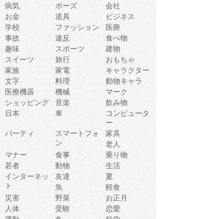
病気
ポーズ
会社
お金
道具
ビジネス
学校
ファッション
医療
事故
違反
食べ物
趣味
スポーツ
建物
スイーツ
旅行
おもちゃ
家族
家電
キャラクター
文字
料理
動物キャラ
医療機器
機械
マーク
ショッピング
音楽
飲み物
日本
車
コンピュータ
ー
パーティ
スマートフォ
家具
ン
老人
マナー
食事
乗り物
若者
動物
生活
インターネッ
友達
夏
ト
魚
軽食
災害
野菜
お正月
人体
受験
恋愛