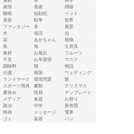
運動
冬
科学
表情
美術
掃除
睡眠
似顔絵
ペット
美容
戦争
世界
ファンタジー
本
風景
犬
就活
虫
花
あかちゃん
植物
鳥
海
文房具
食材
お風呂
フルーツ
干支
お年賀状
マスク
調味料
猫
物語
介護
南国
ウェディング
ランドマーク
環境問題
髪
スポーツ用具
書類
クリスマス
夏休み
怪我
テンプレート
メディア
食器
お祭り
政治
中年
座布団
映画
メッセージ
電車
ゴミ
楽器
パン
宗教
幼稚園
エネルギー
引越し
農業
自転車