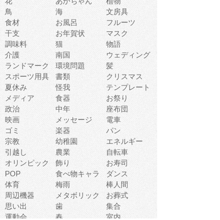
花
あかちゃん
植物
鳥
海
文房具
食材
お風呂
フルーツ
干支
お年賀状
マスク
調味料
猫
物語
介護
南国
ウェディング
ランドマーク
環境問題
髪
スポーツ用具
書類
クリスマス
夏休み
怪我
テンプレート
メディア
食器
お祭り
政治
中年
座布団
映画
メッセージ
電車
ゴミ
楽器
パン
宗教
幼稚園
エネルギー
引越し
農業
自転車
オリンピック
飾り
お寿司
POP
食べ物キャラ
ダンス
体育
梅雨
棒人間
周辺機器
メタボリック
お葬式
思い出
歯
集合
運動会
春
室内