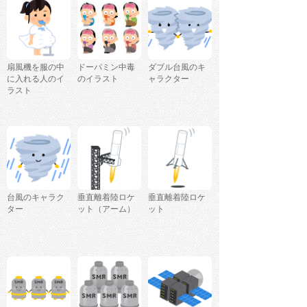
扇風機を服の中
ドーパミン中毒
ダブル台風のキ
に入れる人のイ
のイラスト
ャラクター
ラスト
台風のキャラク
垂直離着陸ロケ
垂直離着陸ロケ
ター
ット（アーム）
ット