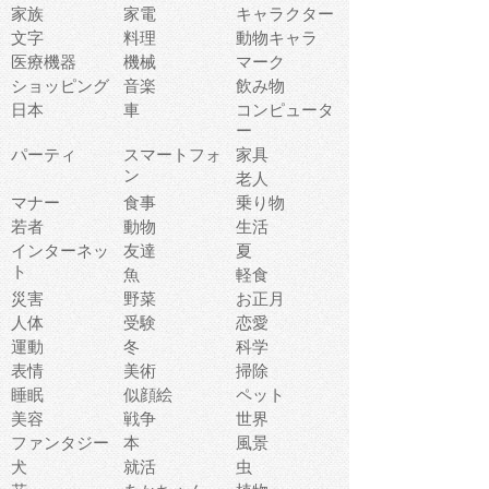
家族
家電
キャラクター
文字
料理
動物キャラ
医療機器
機械
マーク
ショッピング
音楽
飲み物
日本
車
コンピュータ
ー
パーティ
スマートフォ
家具
ン
老人
マナー
食事
乗り物
若者
動物
生活
インターネッ
友達
夏
ト
魚
軽食
災害
野菜
お正月
人体
受験
恋愛
運動
冬
科学
表情
美術
掃除
睡眠
似顔絵
ペット
美容
戦争
世界
ファンタジー
本
風景
犬
就活
虫