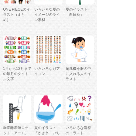
ONE PIECEのイ
いろいろな夏の
夏のイラスト
ラスト（まと
イメージのライ
「向日葵」
め）
ン素材
1月から12月まで
いろいろな顔ア
扇風機を服の中
の毎月のタイト
イコン
に入れる人のイ
ル文字
ラスト
垂直離着陸ロケ
夏のイラスト
いろいろな漫符
ット（アーム）
「かき氷・いち
のイラスト