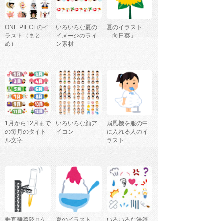
ONE PIECEのイ
いろいろな夏の
夏のイラスト
ラスト（まと
イメージのライ
「向日葵」
め）
ン素材
1月から12月まで
いろいろな顔ア
扇風機を服の中
の毎月のタイト
イコン
に入れる人のイ
ル文字
ラスト
垂直離着陸ロケ
夏のイラスト
いろいろな漫符