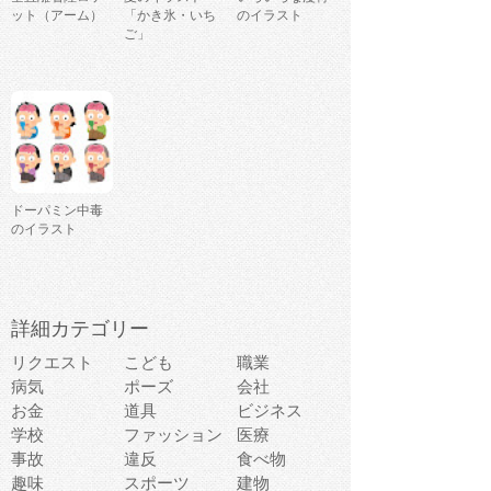
ット（アーム）
「かき氷・いち
のイラスト
ご」
ドーパミン中毒
のイラスト
詳細カテゴリー
リクエスト
こども
職業
病気
ポーズ
会社
お金
道具
ビジネス
学校
ファッション
医療
事故
違反
食べ物
趣味
スポーツ
建物