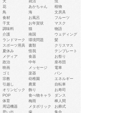
犬
就活
虫
花
あかちゃん
植物
鳥
海
文房具
食材
お風呂
フルーツ
干支
お年賀状
マスク
調味料
猫
物語
介護
南国
ウェディング
ランドマーク
環境問題
髪
スポーツ用具
書類
クリスマス
夏休み
怪我
テンプレート
メディア
食器
お祭り
政治
中年
座布団
映画
メッセージ
電車
ゴミ
楽器
パン
宗教
幼稚園
エネルギー
引越し
農業
自転車
オリンピック
飾り
お寿司
POP
食べ物キャラ
ダンス
体育
梅雨
棒人間
周辺機器
メタボリック
お葬式
思い出
歯
集合