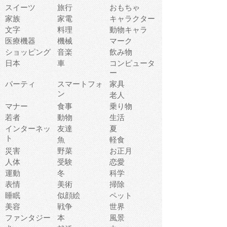
スイーツ
旅行
おもちゃ
家族
家電
キャラクター
文字
料理
動物キャラ
医療機器
機械
マーク
ショッピング
音楽
飲み物
日本
車
コンピュータ
ー
パーティ
スマートフォ
家具
ン
老人
マナー
食事
乗り物
若者
動物
生活
インターネッ
友達
夏
ト
魚
軽食
災害
野菜
お正月
人体
受験
恋愛
運動
冬
科学
表情
美術
掃除
睡眠
似顔絵
ペット
美容
戦争
世界
ファンタジー
本
風景