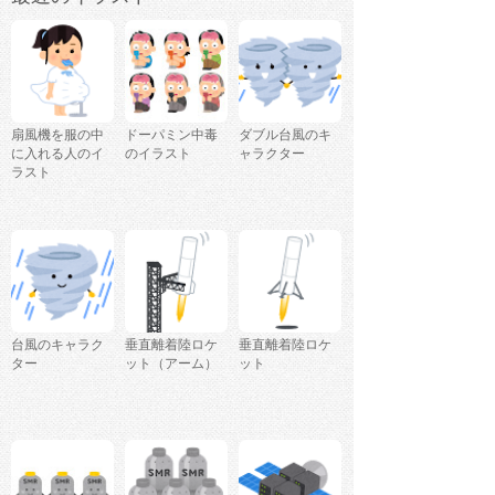
扇風機を服の中
ドーパミン中毒
ダブル台風のキ
に入れる人のイ
のイラスト
ャラクター
ラスト
台風のキャラク
垂直離着陸ロケ
垂直離着陸ロケ
ター
ット（アーム）
ット