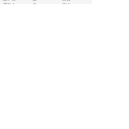
運動会
春
室内
流通
カフェ
お誕生日
宇宙
英語
バレンタイン
サッカー
野球
吹奏楽
トイレ
秋
歌
卒業式
夏バテ
健康診断
爬虫類両生類
フレーム
新社会人
天気
洗濯
ハロウィン
お弁当
ぴょこ
文化祭
ライン
古代生物
ゴールデンウ
ィーク
深海
漁業
貝
あいさつ
裁縫
人体キャラ
お花見
世代
地図
こども職業
甲殻類
人工知能
仏像
花火
初詣
年の瀬
新学期
スープ
入学式
給食
地域キャラ
音楽家
忘年会
恐竜
禁止
紅葉
林業