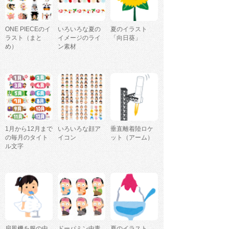
ONE PIECEのイ
いろいろな夏の
夏のイラスト
ラスト（まと
イメージのライ
「向日葵」
め）
ン素材
1月から12月まで
いろいろな顔ア
垂直離着陸ロケ
の毎月のタイト
イコン
ット（アーム）
ル文字
扇風機を服の中
ドーパミン中毒
夏のイラスト