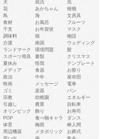
犬
就活
虫
花
あかちゃん
植物
鳥
海
文房具
食材
お風呂
フルーツ
干支
お年賀状
マスク
調味料
猫
物語
介護
南国
ウェディング
ランドマーク
環境問題
髪
スポーツ用具
書類
クリスマス
夏休み
怪我
テンプレート
メディア
食器
お祭り
政治
中年
座布団
映画
メッセージ
電車
ゴミ
楽器
パン
宗教
幼稚園
エネルギー
引越し
農業
自転車
オリンピック
飾り
お寿司
POP
食べ物キャラ
ダンス
体育
梅雨
棒人間
周辺機器
メタボリック
お葬式
思い出
歯
集合