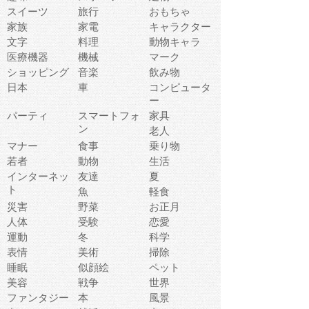
スイーツ
旅行
おもちゃ
家族
家電
キャラクター
文字
料理
動物キャラ
医療機器
機械
マーク
ショッピング
音楽
飲み物
日本
車
コンピュータ
ー
パーティ
スマートフォ
家具
ン
老人
マナー
食事
乗り物
若者
動物
生活
インターネッ
友達
夏
ト
魚
軽食
災害
野菜
お正月
人体
受験
恋愛
運動
冬
科学
表情
美術
掃除
睡眠
似顔絵
ペット
美容
戦争
世界
ファンタジー
本
風景