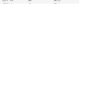
運動会
春
室内
流通
カフェ
お誕生日
宇宙
英語
バレンタイン
サッカー
野球
吹奏楽
トイレ
秋
歌
卒業式
夏バテ
健康診断
爬虫類両生類
フレーム
新社会人
天気
洗濯
ハロウィン
お弁当
ぴょこ
文化祭
ライン
古代生物
ゴールデンウ
ィーク
深海
漁業
貝
あいさつ
裁縫
人体キャラ
お花見
世代
地図
こども職業
甲殻類
人工知能
仏像
花火
初詣
年の瀬
新学期
スープ
入学式
給食
地域キャラ
音楽家
忘年会
恐竜
禁止
紅葉
林業