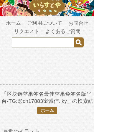
ホーム
ご利用について
お問合せ
リクエスト
よくあるご質問
「区块链苹果签名最佳苹果免签名版平
台-TG:@cn17883🎲诚信.lky」の検索結
果
ホーム
最近のイラスト