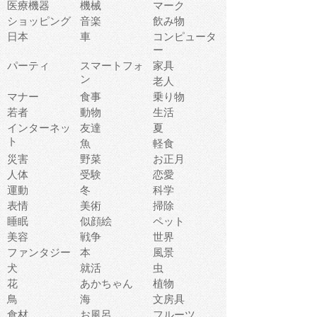
医療機器
機械
マーク
ショッピング
音楽
飲み物
日本
車
コンピュータ
ー
パーティ
スマートフォ
家具
ン
老人
マナー
食事
乗り物
若者
動物
生活
インターネッ
友達
夏
ト
魚
軽食
災害
野菜
お正月
人体
受験
恋愛
運動
冬
科学
表情
美術
掃除
睡眠
似顔絵
ペット
美容
戦争
世界
ファンタジー
本
風景
犬
就活
虫
花
あかちゃん
植物
鳥
海
文房具
食材
お風呂
フルーツ