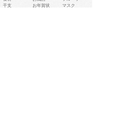
干支
お年賀状
マスク
調味料
猫
物語
介護
南国
ウェディング
ランドマーク
環境問題
髪
スポーツ用具
書類
クリスマス
夏休み
怪我
テンプレート
メディア
食器
お祭り
政治
中年
座布団
映画
メッセージ
電車
ゴミ
楽器
パン
宗教
幼稚園
エネルギー
引越し
農業
自転車
オリンピック
飾り
お寿司
POP
食べ物キャラ
ダンス
体育
梅雨
棒人間
周辺機器
メタボリック
お葬式
思い出
歯
集合
運動会
春
室内
流通
カフェ
お誕生日
宇宙
英語
バレンタイン