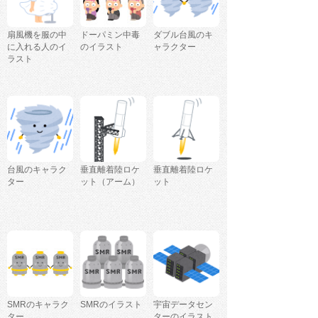
扇風機を服の中
ドーパミン中毒
ダブル台風のキ
に入れる人のイ
のイラスト
ャラクター
ラスト
台風のキャラク
垂直離着陸ロケ
垂直離着陸ロケ
ター
ット（アーム）
ット
SMRのキャラク
SMRのイラスト
宇宙データセン
ター
ターのイラスト