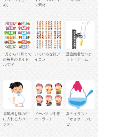
め）
ン素材
1月から12月まで
いろいろな顔ア
垂直離着陸ロケ
の毎月のタイト
イコン
ット（アーム）
ル文字
扇風機を服の中
ドーパミン中毒
夏のイラスト
に入れる人のイ
のイラスト
「かき氷・いち
ラスト
ご」