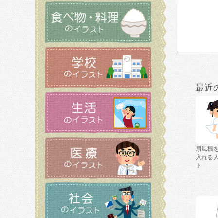
最近
扇風機
入れる
ト