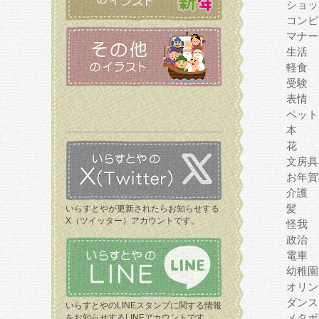
ショッ
コンピ
マナー
生活
軽食
受験
表情
ペット
本
花
文房具
お年賀
介護
髪
いらすとやが更新されたらお知らせする
X（ツイッター）アカウントです。
怪我
政治
電車
幼稚園
オリン
ダンス
いらすとやのLINEスタンプに関する情報
メタボ
をお知らせするLINEアカウントです。