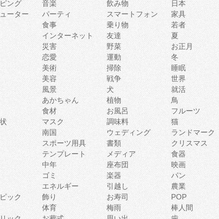
ピング
音楽
飲み物
日本
ューター
パーティ
スマートフォン
家具
食事
乗り物
若者
インターネット
友達
夏
災害
野菜
お正月
恋愛
運動
冬
美術
掃除
睡眠
美容
戦争
世界
風景
犬
就活
あかちゃん
植物
鳥
食材
お風呂
フルーツ
状
マスク
調味料
猫
南国
ウェディング
ランドマーク
スポーツ用具
書類
クリスマス
テンプレート
メディア
食器
中年
座布団
映画
ゴミ
楽器
パン
エネルギー
引越し
農業
ピック
飾り
お寿司
POP
体育
梅雨
棒人間
リック
お葬式
思い出
歯