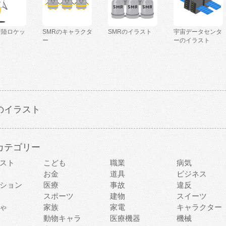
着陸ロケッ
SMRのキャラクタ
SMRのイラスト
宇宙データセンタ
ー
ーのイラスト
のイラスト
カテゴリー
スト
こども
職業
病気
お金
道具
ビジネス
ション
医療
事故
違反
スポーツ
建物
スイーツ
ゃ
家族
家電
キャラクター
動物キャラ
医療機器
機械