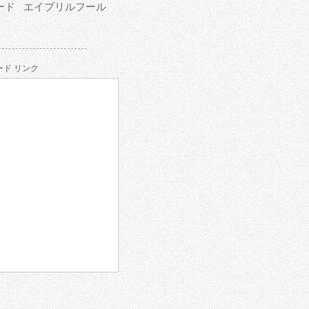
ード
エイプリルフール
ド リンク