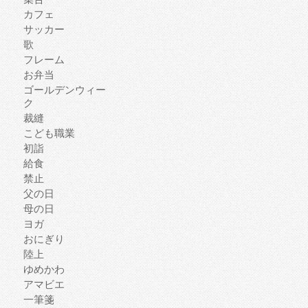
カフェ
サッカー
歌
フレーム
お弁当
ゴールデンウィー
ク
裁縫
こども職業
初詣
給食
禁止
父の日
母の日
ヨガ
おにぎり
陸上
ゆめかわ
アマビエ
一筆箋