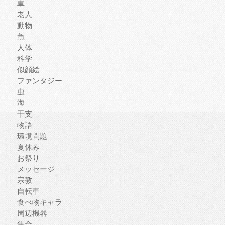
車
老人
動物
魚
人体
科学
似顔絵
ファンタジー
虫
海
干支
物語
環境問題
夏休み
お祭り
メッセージ
宗教
自転車
食べ物キャラ
周辺機器
集合