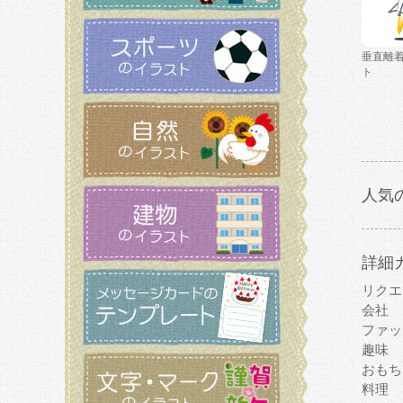
垂直離
ト
人気
詳細
リクエ
会社
ファッ
趣味
おもち
料理