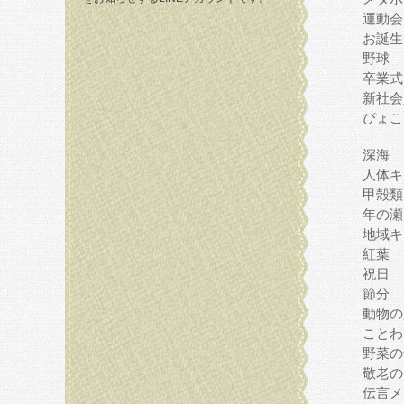
運動会
お誕生
野球
卒業式
新社会
ぴょこ
深海
人体キ
甲殻類
年の瀬
地域キ
紅葉
祝日
節分
動物の
ことわ
野菜の
敬老の
伝言メ