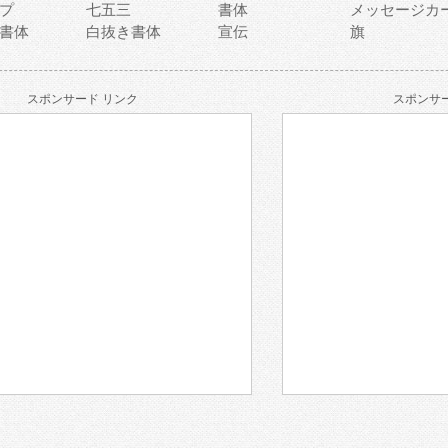
プ
七五三
書体
メッセージカ
書体
白抜き書体
宣伝
旗
スポンサード リンク
スポンサー