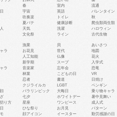
春
室内
流通
日
宇宙
英語
バレンタイン
吹奏楽
トイレ
秋
夏バテ
健康診断
爬虫類両生類
人
天気
洗濯
ハロウィン
文化祭
ライン
古代生物
漁業
貝
あいさつ
ャラ
お花見
世代
地図
人工知能
仏像
花火
新学期
スープ
入学式
ャラ
音楽家
忘年会
恐竜
林業
こどもの日
VR
忍者
書道
日焼け
クジライルカ
LGBT
ペンギン
顔
パラリンピック
大晦日
乗り物キャラ
ざ
七夕
ホワイトデー
暑中見舞い
切り方
星座
ワンピース
成人式
日
ひな祭り
お月見
パターン
モ
顔アイコン
イースター
勤労感謝の日