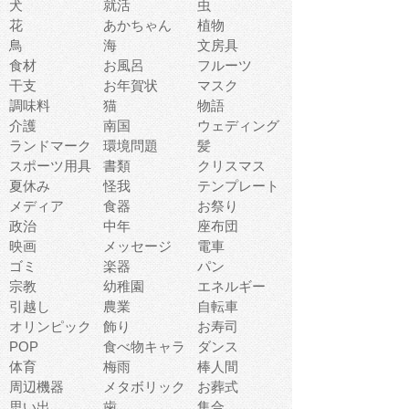
犬
就活
虫
花
あかちゃん
植物
鳥
海
文房具
食材
お風呂
フルーツ
干支
お年賀状
マスク
調味料
猫
物語
介護
南国
ウェディング
ランドマーク
環境問題
髪
スポーツ用具
書類
クリスマス
夏休み
怪我
テンプレート
メディア
食器
お祭り
政治
中年
座布団
映画
メッセージ
電車
ゴミ
楽器
パン
宗教
幼稚園
エネルギー
引越し
農業
自転車
オリンピック
飾り
お寿司
POP
食べ物キャラ
ダンス
体育
梅雨
棒人間
周辺機器
メタボリック
お葬式
思い出
歯
集合