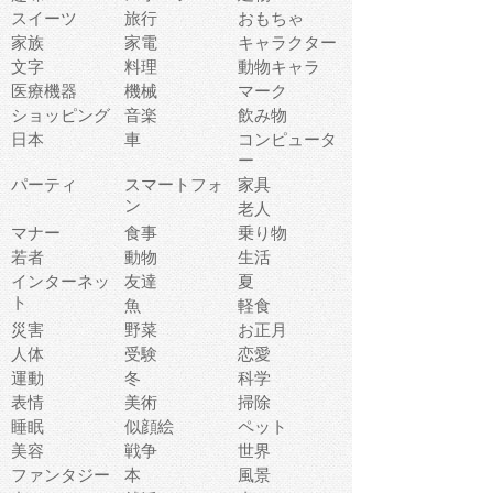
スイーツ
旅行
おもちゃ
家族
家電
キャラクター
文字
料理
動物キャラ
医療機器
機械
マーク
ショッピング
音楽
飲み物
日本
車
コンピュータ
ー
パーティ
スマートフォ
家具
ン
老人
マナー
食事
乗り物
若者
動物
生活
インターネッ
友達
夏
ト
魚
軽食
災害
野菜
お正月
人体
受験
恋愛
運動
冬
科学
表情
美術
掃除
睡眠
似顔絵
ペット
美容
戦争
世界
ファンタジー
本
風景