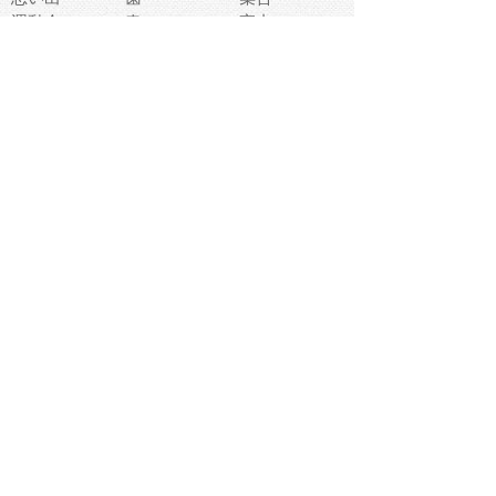
運動会
春
室内
流通
カフェ
お誕生日
宇宙
英語
バレンタイン
サッカー
野球
吹奏楽
トイレ
秋
歌
卒業式
夏バテ
健康診断
爬虫類両生類
フレーム
新社会人
天気
洗濯
ハロウィン
お弁当
ぴょこ
文化祭
ライン
古代生物
ゴールデンウ
ィーク
深海
漁業
貝
あいさつ
裁縫
人体キャラ
お花見
世代
地図
こども職業
甲殻類
人工知能
仏像
花火
初詣
年の瀬
新学期
スープ
入学式
給食
地域キャラ
音楽家
忘年会
恐竜
禁止
紅葉
林業