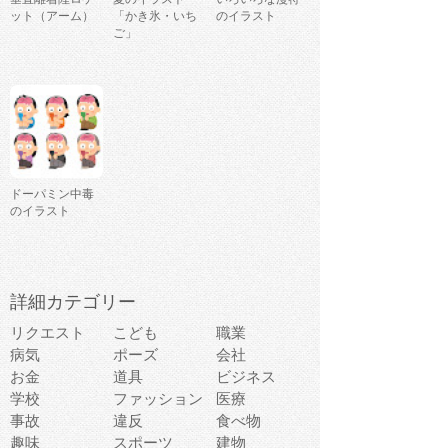
ット（アーム）
「かき氷・いち
のイラスト
ご」
ドーパミン中毒
のイラスト
詳細カテゴリー
リクエスト
こども
職業
病気
ポーズ
会社
お金
道具
ビジネス
学校
ファッション
医療
事故
違反
食べ物
趣味
スポーツ
建物