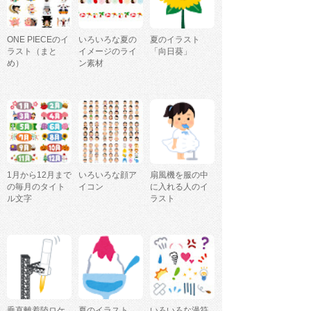
ONE PIECEのイ
いろいろな夏の
夏のイラスト
ラスト（まと
イメージのライ
「向日葵」
め）
ン素材
1月から12月まで
いろいろな顔ア
扇風機を服の中
の毎月のタイト
イコン
に入れる人のイ
ル文字
ラスト
垂直離着陸ロケ
夏のイラスト
いろいろな漫符