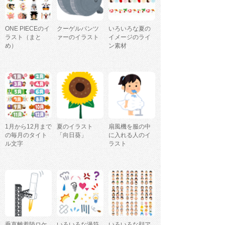
ONE PIECEのイ
クーゲルパンツ
いろいろな夏の
ラスト（まと
ァーのイラスト
イメージのライ
め）
ン素材
1月から12月まで
夏のイラスト
扇風機を服の中
の毎月のタイト
「向日葵」
に入れる人のイ
ル文字
ラスト
垂直離着陸ロケ
いろいろな漫符
いろいろな顔ア