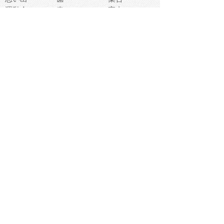
運動会
春
室内
流通
カフェ
お誕生日
宇宙
英語
バレンタイン
サッカー
野球
吹奏楽
トイレ
秋
歌
卒業式
夏バテ
健康診断
爬虫類両生類
フレーム
新社会人
天気
洗濯
ハロウィン
お弁当
ぴょこ
文化祭
ライン
古代生物
ゴールデンウ
ィーク
深海
漁業
貝
あいさつ
裁縫
人体キャラ
お花見
世代
地図
こども職業
甲殻類
人工知能
仏像
花火
初詣
年の瀬
新学期
スープ
入学式
給食
地域キャラ
音楽家
忘年会
恐竜
禁止
紅葉
林業