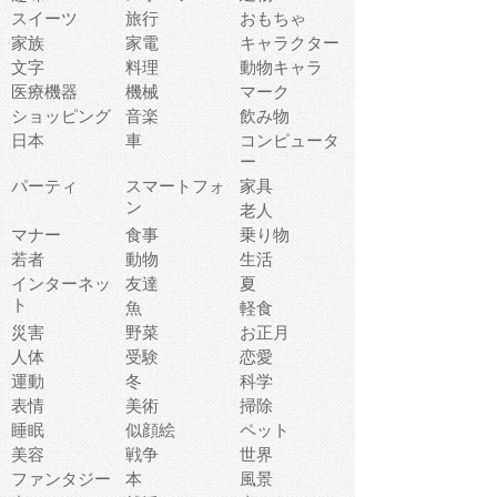
スイーツ
旅行
おもちゃ
家族
家電
キャラクター
文字
料理
動物キャラ
医療機器
機械
マーク
ショッピング
音楽
飲み物
日本
車
コンピュータ
ー
パーティ
スマートフォ
家具
ン
老人
マナー
食事
乗り物
若者
動物
生活
インターネッ
友達
夏
ト
魚
軽食
災害
野菜
お正月
人体
受験
恋愛
運動
冬
科学
表情
美術
掃除
睡眠
似顔絵
ペット
美容
戦争
世界
ファンタジー
本
風景