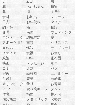
犬
就活
虫
花
あかちゃん
植物
鳥
海
文房具
食材
お風呂
フルーツ
干支
お年賀状
マスク
調味料
猫
物語
介護
南国
ウェディング
ランドマーク
環境問題
髪
スポーツ用具
書類
クリスマス
夏休み
怪我
テンプレート
メディア
食器
お祭り
政治
中年
座布団
映画
メッセージ
電車
ゴミ
楽器
パン
宗教
幼稚園
エネルギー
引越し
農業
自転車
オリンピック
飾り
お寿司
POP
食べ物キャラ
ダンス
体育
梅雨
棒人間
周辺機器
メタボリック
お葬式
思い出
歯
集合