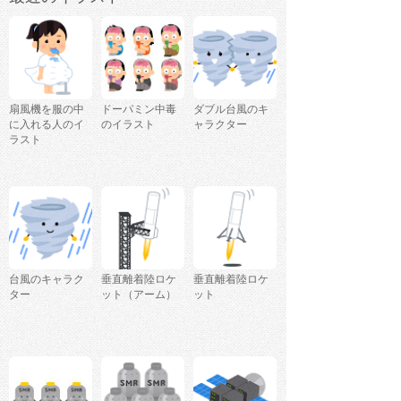
扇風機を服の中
ドーパミン中毒
ダブル台風のキ
に入れる人のイ
のイラスト
ャラクター
ラスト
台風のキャラク
垂直離着陸ロケ
垂直離着陸ロケ
ター
ット（アーム）
ット