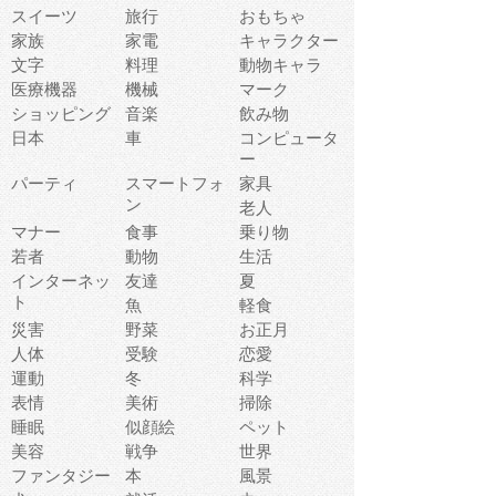
スイーツ
旅行
おもちゃ
家族
家電
キャラクター
文字
料理
動物キャラ
医療機器
機械
マーク
ショッピング
音楽
飲み物
日本
車
コンピュータ
ー
パーティ
スマートフォ
家具
ン
老人
マナー
食事
乗り物
若者
動物
生活
インターネッ
友達
夏
ト
魚
軽食
災害
野菜
お正月
人体
受験
恋愛
運動
冬
科学
表情
美術
掃除
睡眠
似顔絵
ペット
美容
戦争
世界
ファンタジー
本
風景