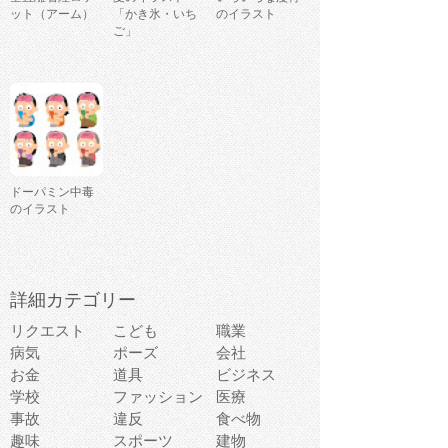
ット（アーム）
「かき氷・いち
のイラスト
ご」
ドーパミン中毒
のイラスト
詳細カテゴリー
リクエスト
こども
職業
病気
ポーズ
会社
お金
道具
ビジネス
学校
ファッション
医療
事故
違反
食べ物
趣味
スポーツ
建物