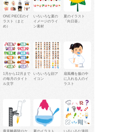
ONE PIECEのイ
いろいろな夏の
夏のイラスト
ラスト（まと
イメージのライ
「向日葵」
め）
ン素材
1月から12月まで
いろいろな顔ア
扇風機を服の中
の毎月のタイト
イコン
に入れる人のイ
ル文字
ラスト
垂直離着陸ロケ
夏のイラスト
いろいろな漫符