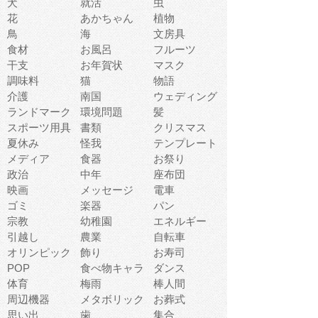
犬
就活
虫
花
あかちゃん
植物
鳥
海
文房具
食材
お風呂
フルーツ
干支
お年賀状
マスク
調味料
猫
物語
介護
南国
ウェディング
ランドマーク
環境問題
髪
スポーツ用具
書類
クリスマス
夏休み
怪我
テンプレート
メディア
食器
お祭り
政治
中年
座布団
映画
メッセージ
電車
ゴミ
楽器
パン
宗教
幼稚園
エネルギー
引越し
農業
自転車
オリンピック
飾り
お寿司
POP
食べ物キャラ
ダンス
体育
梅雨
棒人間
周辺機器
メタボリック
お葬式
思い出
歯
集合