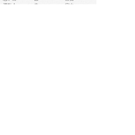
運動会
春
室内
流通
カフェ
お誕生日
宇宙
英語
バレンタイン
サッカー
野球
吹奏楽
トイレ
秋
歌
卒業式
夏バテ
健康診断
爬虫類両生類
フレーム
新社会人
天気
洗濯
ハロウィン
お弁当
ぴょこ
文化祭
ライン
古代生物
ゴールデンウ
ィーク
深海
漁業
貝
あいさつ
裁縫
人体キャラ
お花見
世代
地図
こども職業
甲殻類
人工知能
仏像
花火
初詣
年の瀬
新学期
スープ
入学式
給食
地域キャラ
音楽家
忘年会
恐竜
禁止
紅葉
林業