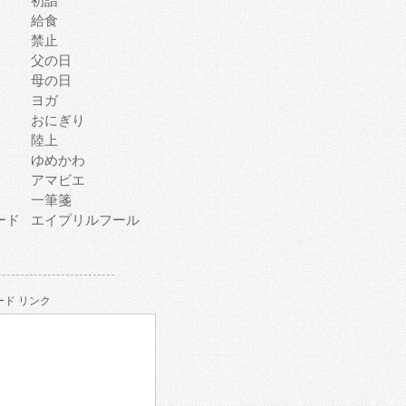
初詣
給食
禁止
父の日
母の日
ヨガ
おにぎり
陸上
ゆめかわ
アマビエ
一筆箋
ード
エイプリルフール
ド リンク