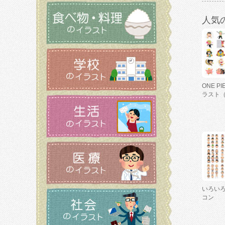
人気
ONE P
ラスト
いろい
コン