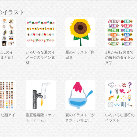
のイラスト
IECEのイ
いろいろな夏のイ
夏のイラスト「向
1月から12月まで
（まとめ）
メージのライン素
日葵」
の毎月のタイトル
材
文字
ろな顔アイ
垂直離着陸ロケッ
夏のイラスト「か
いろいろな漫符の
ト（アーム）
き氷・いちご」
イラスト