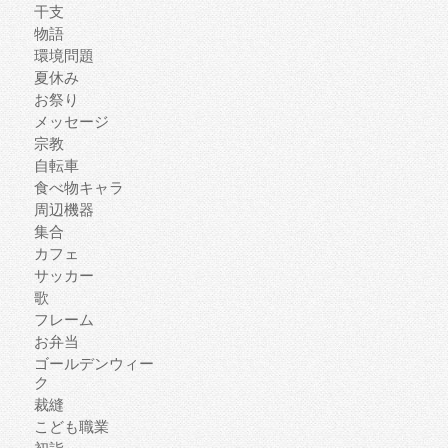
干支
物語
環境問題
夏休み
お祭り
メッセージ
宗教
自転車
食べ物キャラ
周辺機器
集合
カフェ
サッカー
歌
フレーム
お弁当
ゴールデンウィー
ク
裁縫
こども職業