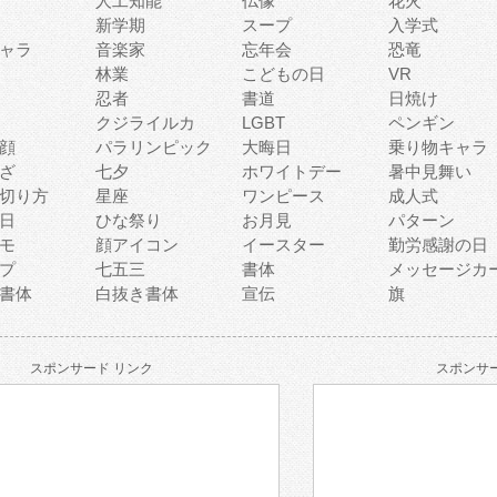
人工知能
仏像
花火
新学期
スープ
入学式
ャラ
音楽家
忘年会
恐竜
林業
こどもの日
VR
忍者
書道
日焼け
クジライルカ
LGBT
ペンギン
顔
パラリンピック
大晦日
乗り物キャラ
ざ
七夕
ホワイトデー
暑中見舞い
切り方
星座
ワンピース
成人式
日
ひな祭り
お月見
パターン
モ
顔アイコン
イースター
勤労感謝の日
プ
七五三
書体
メッセージカ
書体
白抜き書体
宣伝
旗
スポンサード リンク
スポンサー