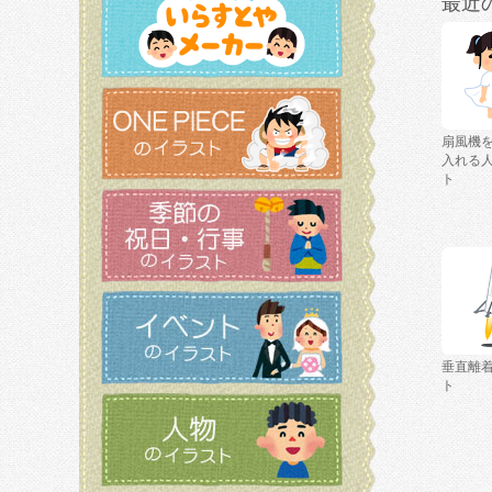
最近
扇風機
入れる
ト
垂直離
ト