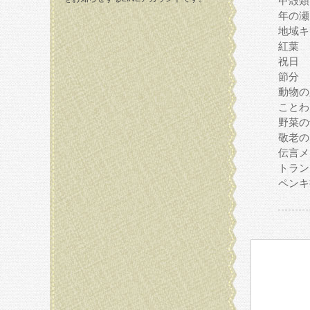
甲殻類
年の瀬
地域キ
紅葉
祝日
節分
動物の
ことわ
野菜の
敬老の
伝言メ
トラン
ペンキ