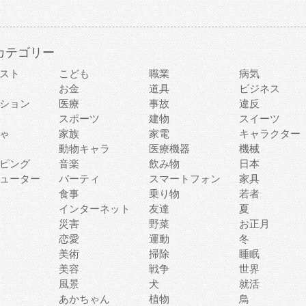
カテゴリー
スト
こども
職業
病気
お金
道具
ビジネス
ション
医療
事故
違反
スポーツ
建物
スイーツ
ゃ
家族
家電
キャラクター
動物キャラ
医療機器
機械
ピング
音楽
飲み物
日本
ューター
パーティ
スマートフォン
家具
食事
乗り物
若者
インターネット
友達
夏
災害
野菜
お正月
恋愛
運動
冬
美術
掃除
睡眠
美容
戦争
世界
風景
犬
就活
あかちゃん
植物
鳥