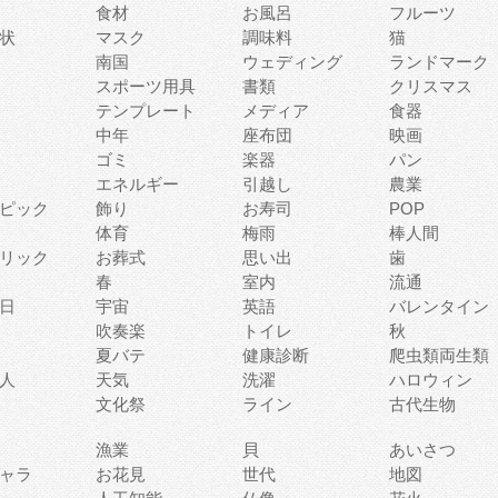
食材
お風呂
フルーツ
状
マスク
調味料
猫
南国
ウェディング
ランドマーク
スポーツ用具
書類
クリスマス
テンプレート
メディア
食器
中年
座布団
映画
ゴミ
楽器
パン
エネルギー
引越し
農業
ピック
飾り
お寿司
POP
体育
梅雨
棒人間
リック
お葬式
思い出
歯
春
室内
流通
日
宇宙
英語
バレンタイン
吹奏楽
トイレ
秋
夏バテ
健康診断
爬虫類両生類
人
天気
洗濯
ハロウィン
文化祭
ライン
古代生物
漁業
貝
あいさつ
ャラ
お花見
世代
地図