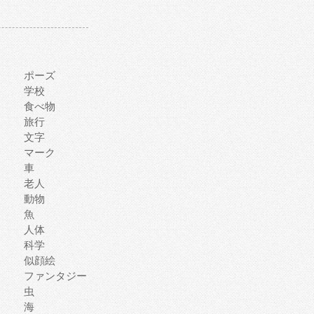
ポーズ
学校
食べ物
旅行
文字
マーク
車
老人
動物
魚
人体
科学
似顔絵
ファンタジー
虫
海