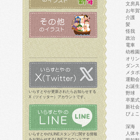
文房具
お年賀
介護
髪
怪我
政治
電車
幼稚園
オリン
ダンス
メタボ
運動会
お誕生
いらすとやが更新されたらお知らせする
野球
X（ツイッター）アカウントです。
卒業式
新社会
ぴょこ
深海
人体キ
いらすとやのLINEスタンプに関する情報
をお知らせするLINEアカウントです。