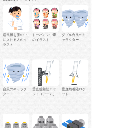
扇風機を服の中
ドーパミン中毒
ダブル台風のキ
に入れる人のイ
のイラスト
ャラクター
ラスト
台風のキャラク
垂直離着陸ロケ
垂直離着陸ロケ
ター
ット（アーム）
ット