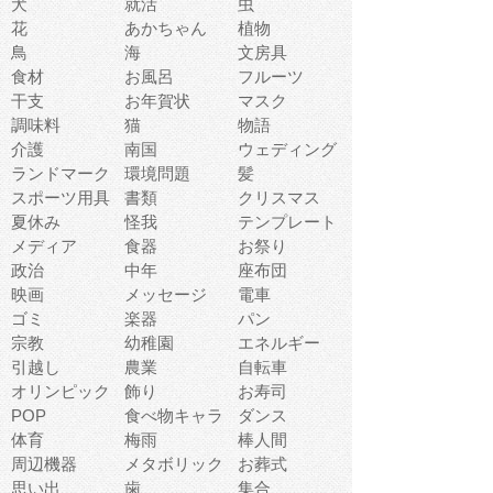
犬
就活
虫
花
あかちゃん
植物
鳥
海
文房具
食材
お風呂
フルーツ
干支
お年賀状
マスク
調味料
猫
物語
介護
南国
ウェディング
ランドマーク
環境問題
髪
スポーツ用具
書類
クリスマス
夏休み
怪我
テンプレート
メディア
食器
お祭り
政治
中年
座布団
映画
メッセージ
電車
ゴミ
楽器
パン
宗教
幼稚園
エネルギー
引越し
農業
自転車
オリンピック
飾り
お寿司
POP
食べ物キャラ
ダンス
体育
梅雨
棒人間
周辺機器
メタボリック
お葬式
思い出
歯
集合