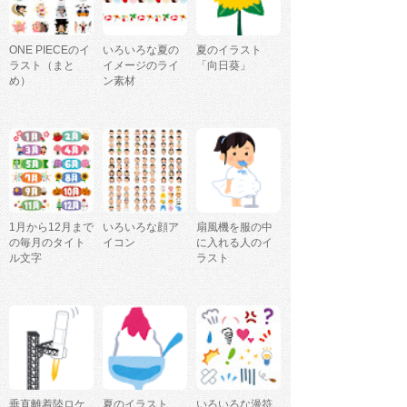
ONE PIECEのイ
いろいろな夏の
夏のイラスト
ラスト（まと
イメージのライ
「向日葵」
め）
ン素材
1月から12月まで
いろいろな顔ア
扇風機を服の中
の毎月のタイト
イコン
に入れる人のイ
ル文字
ラスト
垂直離着陸ロケ
夏のイラスト
いろいろな漫符