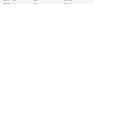
運動会
春
室内
流通
カフェ
お誕生日
宇宙
英語
バレンタイン
サッカー
野球
吹奏楽
トイレ
秋
歌
卒業式
夏バテ
健康診断
爬虫類両生類
フレーム
新社会人
天気
洗濯
ハロウィン
お弁当
ぴょこ
文化祭
ライン
古代生物
ゴールデンウ
ィーク
深海
漁業
貝
あいさつ
裁縫
人体キャラ
お花見
世代
地図
こども職業
甲殻類
人工知能
仏像
花火
初詣
年の瀬
新学期
スープ
入学式
給食
地域キャラ
音楽家
忘年会
恐竜
禁止
紅葉
林業