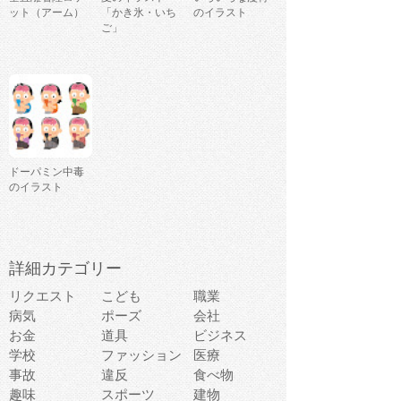
ット（アーム）
「かき氷・いち
のイラスト
ご」
ドーパミン中毒
のイラスト
詳細カテゴリー
リクエスト
こども
職業
病気
ポーズ
会社
お金
道具
ビジネス
学校
ファッション
医療
事故
違反
食べ物
趣味
スポーツ
建物