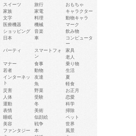
スイーツ
旅行
おもちゃ
家族
家電
キャラクター
文字
料理
動物キャラ
医療機器
機械
マーク
ショッピング
音楽
飲み物
日本
車
コンピュータ
ー
パーティ
スマートフォ
家具
ン
老人
マナー
食事
乗り物
若者
動物
生活
インターネッ
友達
夏
ト
魚
軽食
災害
野菜
お正月
人体
受験
恋愛
運動
冬
科学
表情
美術
掃除
睡眠
似顔絵
ペット
美容
戦争
世界
ファンタジー
本
風景