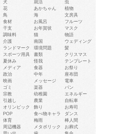
犬
就活
虫
花
あかちゃん
植物
鳥
海
文房具
食材
お風呂
フルーツ
干支
お年賀状
マスク
調味料
猫
物語
介護
南国
ウェディング
ランドマーク
環境問題
髪
スポーツ用具
書類
クリスマス
夏休み
怪我
テンプレート
メディア
食器
お祭り
政治
中年
座布団
映画
メッセージ
電車
ゴミ
楽器
パン
宗教
幼稚園
エネルギー
引越し
農業
自転車
オリンピック
飾り
お寿司
POP
食べ物キャラ
ダンス
体育
梅雨
棒人間
周辺機器
メタボリック
お葬式
思い出
歯
集合