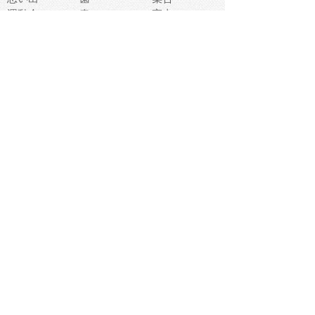
運動会
春
室内
流通
カフェ
お誕生日
宇宙
英語
バレンタイン
サッカー
野球
吹奏楽
トイレ
秋
歌
卒業式
夏バテ
健康診断
爬虫類両生類
フレーム
新社会人
天気
洗濯
ハロウィン
お弁当
ぴょこ
文化祭
ライン
古代生物
ゴールデンウ
ィーク
深海
漁業
貝
あいさつ
裁縫
人体キャラ
お花見
世代
地図
こども職業
甲殻類
人工知能
仏像
花火
初詣
年の瀬
新学期
スープ
入学式
給食
地域キャラ
音楽家
忘年会
恐竜
禁止
紅葉
林業