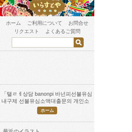
ホーム
ご利用について
お問合せ
リクエスト
よくあるご質問
「탤ㄹㅔ상담 banonpi 바넌피선불유심
내구제 선불유심소액대출문의 개인소
액대출 고령군장기연체자비대면소액급
ホーム
전대출 주부모바일무직자대출」の検索
結果
最近のイラスト