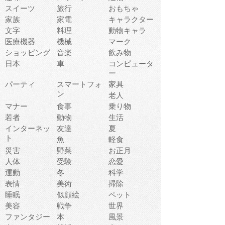
スイーツ
旅行
おもちゃ
家族
家電
キャラクター
文字
料理
動物キャラ
医療機器
機械
マーク
ショッピング
音楽
飲み物
日本
車
コンピュータ
ー
パーティ
スマートフォ
家具
ン
老人
マナー
食事
乗り物
若者
動物
生活
インターネッ
友達
夏
ト
魚
軽食
災害
野菜
お正月
人体
受験
恋愛
運動
冬
科学
表情
美術
掃除
睡眠
似顔絵
ペット
美容
戦争
世界
ファンタジー
本
風景