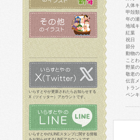
人体キ
甲殻類
年の瀬
地域キ
紅葉
祝日
節分
動物の
ことわ
野菜の
敬老の
伝言メ
トラン
いらすとやが更新されたらお知らせする
ペンキ
X（ツイッター）アカウントです。
いらすとやのLINEスタンプに関する情報
をお知らせするLINEアカウントです。