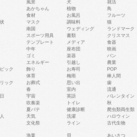
風景
犬
就活
あかちゃん
植物
鳥
食材
お風呂
フルーツ
状
マスク
調味料
猫
南国
ウェディング
ランドマーク
スポーツ用具
書類
クリスマス
テンプレート
メディア
食器
中年
座布団
映画
ゴミ
楽器
パン
エネルギー
引越し
農業
ピック
飾り
お寿司
POP
体育
梅雨
棒人間
リック
お葬式
思い出
歯
春
室内
流通
日
宇宙
英語
バレンタイン
吹奏楽
トイレ
秋
夏バテ
健康診断
爬虫類両生類
人
天気
洗濯
ハロウィン
文化祭
ライン
古代生物
漁業
貝
あいさつ