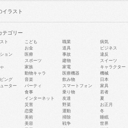
のイラスト
カテゴリー
スト
こども
職業
病気
お金
道具
ビジネス
ション
医療
事故
違反
スポーツ
建物
スイーツ
ゃ
家族
家電
キャラクター
動物キャラ
医療機器
機械
ピング
音楽
飲み物
日本
ューター
パーティ
スマートフォン
家具
食事
乗り物
若者
インターネット
友達
夏
災害
野菜
お正月
恋愛
運動
冬
美術
掃除
睡眠
美容
戦争
世界