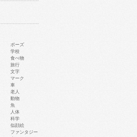
ポーズ
学校
食べ物
旅行
文字
マーク
車
老人
動物
魚
人体
科学
似顔絵
ファンタジー