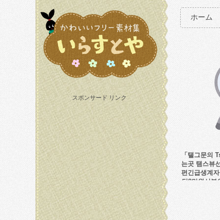
ホーム
スポンサード リンク
「탤그문의 T
는곳 탬스뷰
편긴급생계자
당8만원선불