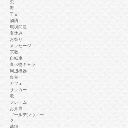
虫
海
干支
物語
環境問題
夏休み
お祭り
メッセージ
宗教
自転車
食べ物キャラ
周辺機器
集合
カフェ
サッカー
歌
フレーム
お弁当
ゴールデンウィー
ク
裁縫