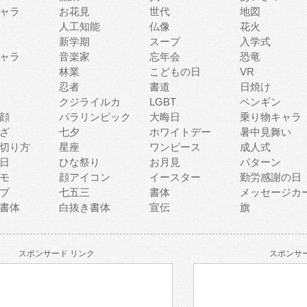
ャラ
お花見
世代
地図
人工知能
仏像
花火
新学期
スープ
入学式
ャラ
音楽家
忘年会
恐竜
林業
こどもの日
VR
忍者
書道
日焼け
クジライルカ
LGBT
ペンギン
顔
パラリンピック
大晦日
乗り物キャラ
ざ
七夕
ホワイトデー
暑中見舞い
切り方
星座
ワンピース
成人式
日
ひな祭り
お月見
パターン
モ
顔アイコン
イースター
勤労感謝の日
プ
七五三
書体
メッセージカ
書体
白抜き書体
宣伝
旗
スポンサード リンク
スポンサー