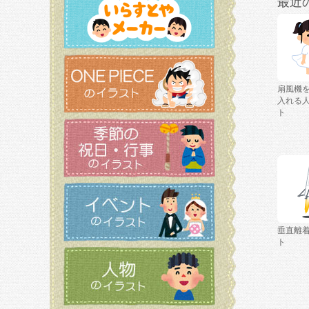
最近
扇風機
入れる
ト
垂直離
ト