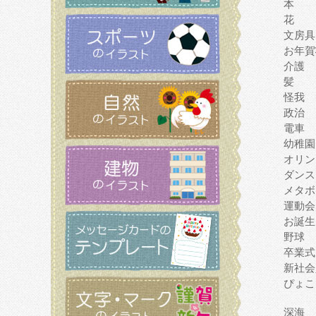
本
花
文房具
お年賀
介護
髪
怪我
政治
電車
幼稚園
オリン
ダンス
メタボ
運動会
お誕生
野球
卒業式
新社会
ぴょこ
深海