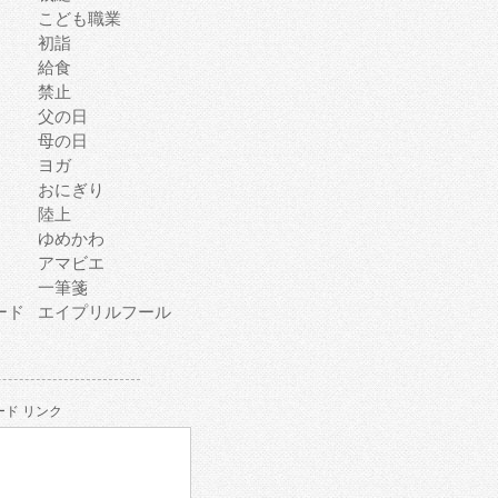
こども職業
初詣
給食
禁止
父の日
母の日
ヨガ
おにぎり
陸上
ゆめかわ
アマビエ
一筆箋
ード
エイプリルフール
ド リンク