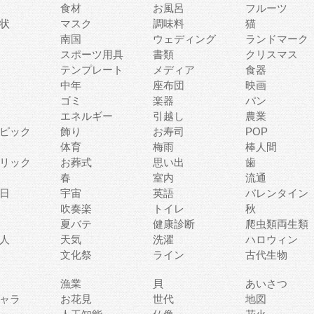
食材
お風呂
フルーツ
状
マスク
調味料
猫
南国
ウェディング
ランドマーク
スポーツ用具
書類
クリスマス
テンプレート
メディア
食器
中年
座布団
映画
ゴミ
楽器
パン
エネルギー
引越し
農業
ピック
飾り
お寿司
POP
体育
梅雨
棒人間
リック
お葬式
思い出
歯
春
室内
流通
日
宇宙
英語
バレンタイン
吹奏楽
トイレ
秋
夏バテ
健康診断
爬虫類両生類
人
天気
洗濯
ハロウィン
文化祭
ライン
古代生物
漁業
貝
あいさつ
ャラ
お花見
世代
地図