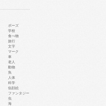
ポーズ
学校
食べ物
旅行
文字
マーク
車
老人
動物
魚
人体
科学
似顔絵
ファンタジー
虫
海