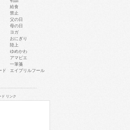
初詣
給食
禁止
父の日
母の日
ヨガ
おにぎり
陸上
ゆめかわ
アマビエ
一筆箋
ード
エイプリルフール
ド リンク