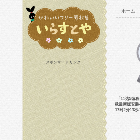
ホーム
スポンサード リンク
「11选5编程|
载最新版安装-w
13时2分13秒