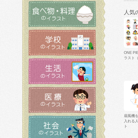
人気
ONE P
ラスト
扇風機
入れる
ト