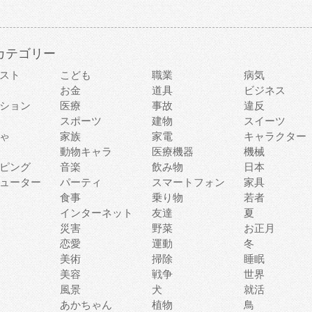
カテゴリー
スト
こども
職業
病気
お金
道具
ビジネス
ション
医療
事故
違反
スポーツ
建物
スイーツ
ゃ
家族
家電
キャラクター
動物キャラ
医療機器
機械
ピング
音楽
飲み物
日本
ューター
パーティ
スマートフォン
家具
食事
乗り物
若者
インターネット
友達
夏
災害
野菜
お正月
恋愛
運動
冬
美術
掃除
睡眠
美容
戦争
世界
風景
犬
就活
あかちゃん
植物
鳥