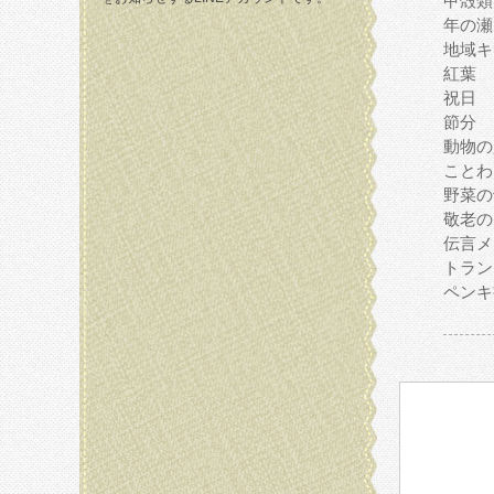
甲殻類
年の瀬
地域キ
紅葉
祝日
節分
動物の
ことわ
野菜の
敬老の
伝言メ
トラン
ペンキ