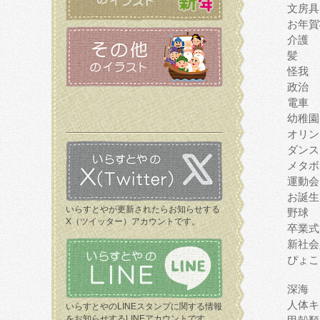
文房具
お年賀
介護
髪
怪我
政治
電車
幼稚園
オリン
ダンス
メタボ
運動会
お誕生
いらすとやが更新されたらお知らせする
野球
X（ツイッター）アカウントです。
卒業式
新社会
ぴょこ
深海
人体キ
いらすとやのLINEスタンプに関する情報
をお知らせするLINEアカウントです。