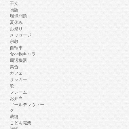
干支
物語
環境問題
夏休み
お祭り
メッセージ
宗教
自転車
食べ物キャラ
周辺機器
集合
カフェ
サッカー
歌
フレーム
お弁当
ゴールデンウィー
ク
裁縫
こども職業