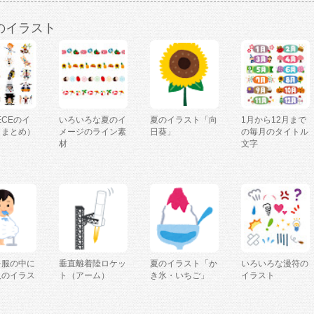
のイラスト
IECEのイ
いろいろな夏のイ
夏のイラスト「向
1月から12月まで
（まとめ）
メージのライン素
日葵」
の毎月のタイトル
材
文字
を服の中に
垂直離着陸ロケッ
夏のイラスト「か
いろいろな漫符の
人のイラス
ト（アーム）
き氷・いちご」
イラスト