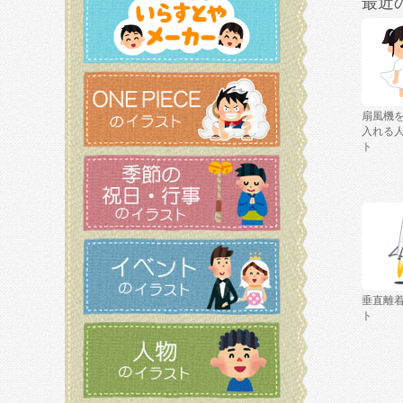
最近
扇風機
入れる
ト
垂直離
ト