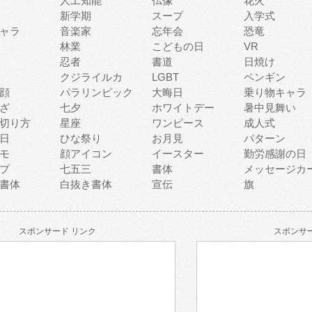
人工知能
仏像
花火
新学期
スープ
入学式
ャラ
音楽家
忘年会
恐竜
林業
こどもの日
VR
忍者
書道
日焼け
クジライルカ
LGBT
ペンギン
顔
パラリンピック
大晦日
乗り物キャラ
ざ
七夕
ホワイトデー
暑中見舞い
切り方
星座
ワンピース
成人式
日
ひな祭り
お月見
パターン
モ
顔アイコン
イースター
勤労感謝の日
プ
七五三
書体
メッセージカ
書体
白抜き書体
宣伝
旗
スポンサード リンク
スポンサー