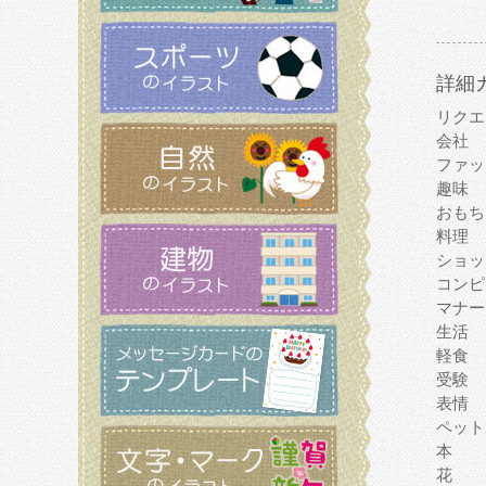
詳細
リクエ
会社
ファッ
趣味
おもち
料理
ショッ
コンピ
マナー
生活
軽食
受験
表情
ペット
本
花