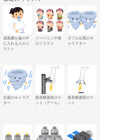
扇風機を服の中
ドーパミン中毒
ダブル台風のキ
に入れる人のイ
のイラスト
ャラクター
ラスト
台風のキャラク
垂直離着陸ロケ
垂直離着陸ロケ
ター
ット（アーム）
ット