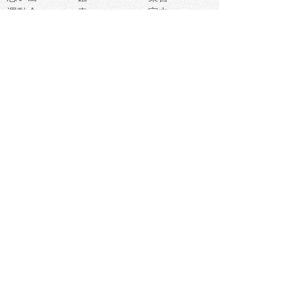
運動会
春
室内
流通
カフェ
お誕生日
宇宙
英語
バレンタイン
サッカー
野球
吹奏楽
トイレ
秋
歌
卒業式
夏バテ
健康診断
爬虫類両生類
フレーム
新社会人
天気
洗濯
ハロウィン
お弁当
ぴょこ
文化祭
ライン
古代生物
ゴールデンウ
ィーク
深海
漁業
貝
あいさつ
裁縫
人体キャラ
お花見
世代
地図
こども職業
甲殻類
人工知能
仏像
花火
初詣
年の瀬
新学期
スープ
入学式
給食
地域キャラ
音楽家
忘年会
恐竜
禁止
紅葉
林業