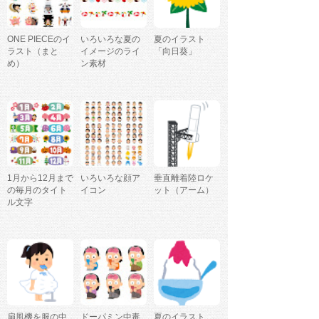
ONE PIECEのイ
いろいろな夏の
夏のイラスト
ラスト（まと
イメージのライ
「向日葵」
め）
ン素材
1月から12月まで
いろいろな顔ア
垂直離着陸ロケ
の毎月のタイト
イコン
ット（アーム）
ル文字
扇風機を服の中
ドーパミン中毒
夏のイラスト