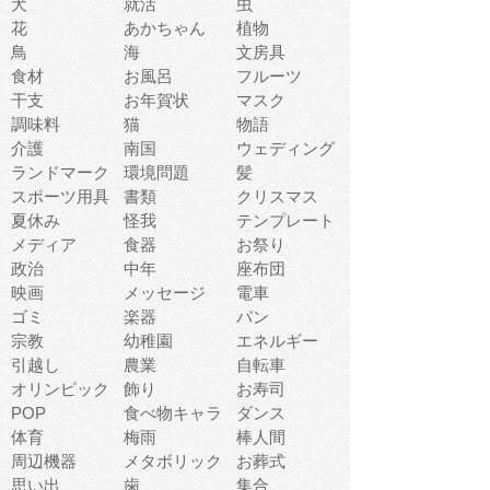
犬
就活
虫
花
あかちゃん
植物
鳥
海
文房具
食材
お風呂
フルーツ
干支
お年賀状
マスク
調味料
猫
物語
介護
南国
ウェディング
ランドマーク
環境問題
髪
スポーツ用具
書類
クリスマス
夏休み
怪我
テンプレート
メディア
食器
お祭り
政治
中年
座布団
映画
メッセージ
電車
ゴミ
楽器
パン
宗教
幼稚園
エネルギー
引越し
農業
自転車
オリンピック
飾り
お寿司
POP
食べ物キャラ
ダンス
体育
梅雨
棒人間
周辺機器
メタボリック
お葬式
思い出
歯
集合