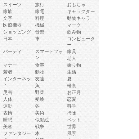
スイーツ
旅行
おもちゃ
家族
家電
キャラクター
文字
料理
動物キャラ
医療機器
機械
マーク
ショッピング
音楽
飲み物
日本
車
コンピュータ
ー
パーティ
スマートフォ
家具
ン
老人
マナー
食事
乗り物
若者
動物
生活
インターネッ
友達
夏
ト
魚
軽食
災害
野菜
お正月
人体
受験
恋愛
運動
冬
科学
表情
美術
掃除
睡眠
似顔絵
ペット
美容
戦争
世界
ファンタジー
本
風景