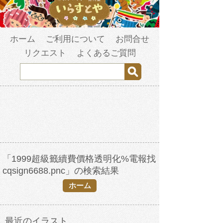
ホーム
ご利用について
お問合せ
リクエスト
よくあるご質問
「1999超級籤續費價格透明化%電報找
cqsign6688.pnc」の検索結果
ホーム
最近のイラスト