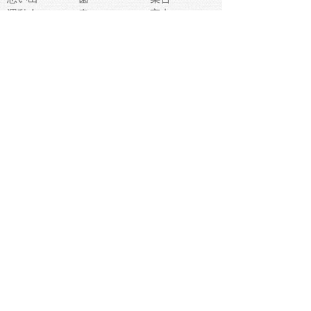
運動会
春
室内
流通
カフェ
お誕生日
宇宙
英語
バレンタイン
サッカー
野球
吹奏楽
トイレ
秋
歌
卒業式
夏バテ
健康診断
爬虫類両生類
フレーム
新社会人
天気
洗濯
ハロウィン
お弁当
ぴょこ
文化祭
ライン
古代生物
ゴールデンウ
ィーク
深海
漁業
貝
あいさつ
裁縫
人体キャラ
お花見
世代
地図
こども職業
甲殻類
人工知能
仏像
花火
初詣
年の瀬
新学期
スープ
入学式
給食
地域キャラ
音楽家
忘年会
恐竜
禁止
紅葉
林業