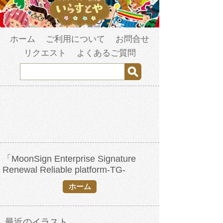
ホーム
ご利用について
お問合せ
リクエスト
よくあるご質問
「MoonSign Enterprise Signature
Renewal Reliable platform-TG-
sdfzfzf🆑testflight APP Signing.pby」の
ホーム
検索結果
最近のイラスト