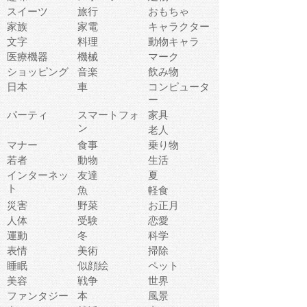
スイーツ
旅行
おもちゃ
家族
家電
キャラクター
文字
料理
動物キャラ
医療機器
機械
マーク
ショッピング
音楽
飲み物
日本
車
コンピュータ
ー
パーティ
スマートフォ
家具
ン
老人
マナー
食事
乗り物
若者
動物
生活
インターネッ
友達
夏
ト
魚
軽食
災害
野菜
お正月
人体
受験
恋愛
運動
冬
科学
表情
美術
掃除
睡眠
似顔絵
ペット
美容
戦争
世界
ファンタジー
本
風景