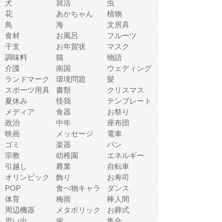
犬
就活
虫
花
あかちゃん
植物
鳥
海
文房具
食材
お風呂
フルーツ
干支
お年賀状
マスク
調味料
猫
物語
介護
南国
ウェディング
ランドマーク
環境問題
髪
スポーツ用具
書類
クリスマス
夏休み
怪我
テンプレート
メディア
食器
お祭り
政治
中年
座布団
映画
メッセージ
電車
ゴミ
楽器
パン
宗教
幼稚園
エネルギー
引越し
農業
自転車
オリンピック
飾り
お寿司
POP
食べ物キャラ
ダンス
体育
梅雨
棒人間
周辺機器
メタボリック
お葬式
思い出
歯
集合