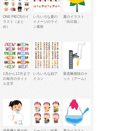
ONE PIECEのイ
いろいろな夏の
夏のイラスト
ラスト（まと
イメージのライ
「向日葵」
め）
ン素材
1月から12月まで
いろいろな顔ア
垂直離着陸ロケ
の毎月のタイト
イコン
ット（アーム）
ル文字
扇風機を服の中
ドーパミン中毒
夏のイラスト