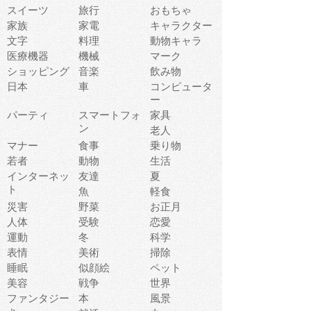
スイーツ
旅行
おもちゃ
家族
家電
キャラクター
文字
料理
動物キャラ
医療機器
機械
マーク
ショッピング
音楽
飲み物
日本
車
コンピュータ
ー
パーティ
スマートフォ
家具
ン
老人
マナー
食事
乗り物
若者
動物
生活
インターネッ
友達
夏
ト
魚
軽食
災害
野菜
お正月
人体
受験
恋愛
運動
冬
科学
表情
美術
掃除
睡眠
似顔絵
ペット
美容
戦争
世界
ファンタジー
本
風景