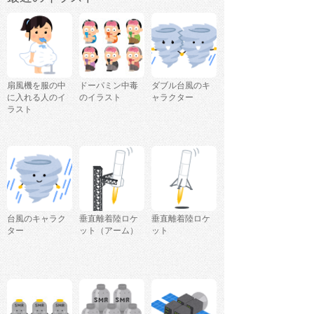
扇風機を服の中
ドーパミン中毒
ダブル台風のキ
に入れる人のイ
のイラスト
ャラクター
ラスト
台風のキャラク
垂直離着陸ロケ
垂直離着陸ロケ
ター
ット（アーム）
ット