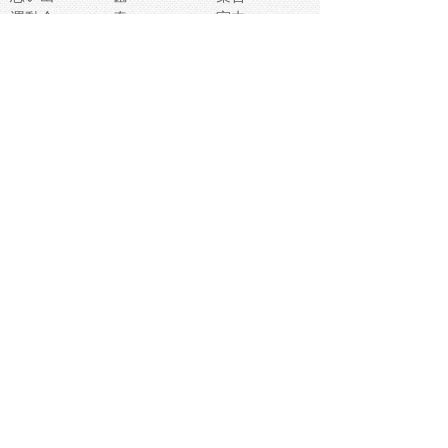
運動会
春
室内
流通
カフェ
お誕生日
宇宙
英語
バレンタイン
サッカー
野球
吹奏楽
トイレ
秋
歌
卒業式
夏バテ
健康診断
爬虫類両生類
フレーム
新社会人
天気
洗濯
ハロウィン
お弁当
ぴょこ
文化祭
ライン
古代生物
ゴールデンウ
ィーク
深海
漁業
貝
あいさつ
裁縫
人体キャラ
お花見
世代
地図
こども職業
甲殻類
人工知能
仏像
花火
初詣
年の瀬
新学期
スープ
入学式
給食
地域キャラ
音楽家
忘年会
恐竜
禁止
紅葉
林業