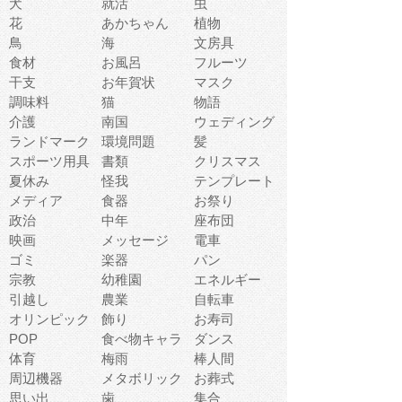
犬
就活
虫
花
あかちゃん
植物
鳥
海
文房具
食材
お風呂
フルーツ
干支
お年賀状
マスク
調味料
猫
物語
介護
南国
ウェディング
ランドマーク
環境問題
髪
スポーツ用具
書類
クリスマス
夏休み
怪我
テンプレート
メディア
食器
お祭り
政治
中年
座布団
映画
メッセージ
電車
ゴミ
楽器
パン
宗教
幼稚園
エネルギー
引越し
農業
自転車
オリンピック
飾り
お寿司
POP
食べ物キャラ
ダンス
体育
梅雨
棒人間
周辺機器
メタボリック
お葬式
思い出
歯
集合