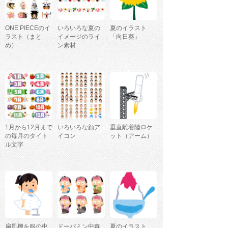
ONE PIECEのイ
いろいろな夏の
夏のイラスト
ラスト（まと
イメージのライ
「向日葵」
め）
ン素材
1月から12月まで
いろいろな顔ア
垂直離着陸ロケ
の毎月のタイト
イコン
ット（アーム）
ル文字
扇風機を服の中
ドーパミン中毒
夏のイラスト