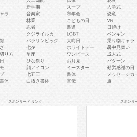
人工知能
仏像
花火
新学期
スープ
入学式
ャラ
音楽家
忘年会
恐竜
林業
こどもの日
VR
忍者
書道
日焼け
クジライルカ
LGBT
ペンギン
顔
パラリンピック
大晦日
乗り物キャラ
ざ
七夕
ホワイトデー
暑中見舞い
切り方
星座
ワンピース
成人式
日
ひな祭り
お月見
パターン
モ
顔アイコン
イースター
勤労感謝の日
プ
七五三
書体
メッセージカ
書体
白抜き書体
宣伝
旗
スポンサード リンク
スポンサー