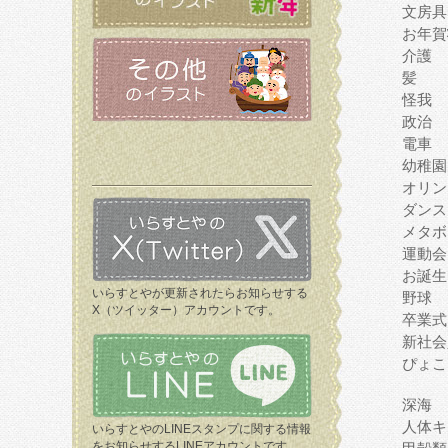
文房具
お年賀
介護
髪
怪我
政治
電車
幼稚園
オリン
ダンス
メタボ
運動会
お誕生
いらすとやが更新されたらお知らせする
野球
X（ツイッター）アカウントです。
卒業式
新社会
ぴょこ
深海
人体キ
いらすとやのLINEスタンプに関する情報
をお知らせするLINEアカウントです。