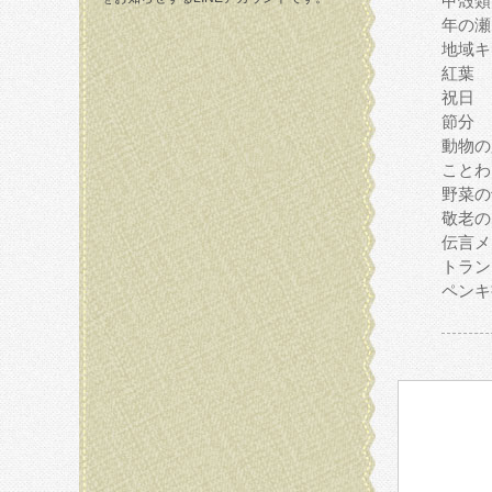
甲殻類
年の瀬
地域キ
紅葉
祝日
節分
動物の
ことわ
野菜の
敬老の
伝言メ
トラン
ペンキ