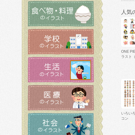
人気
ONE P
ラスト
いろい
コン