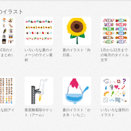
のイラスト
IECEのイ
いろいろな夏のイ
夏のイラスト「向
1月から12月まで
（まとめ）
メージのライン素
日葵」
の毎月のタイトル
材
文字
ろな顔アイ
垂直離着陸ロケッ
夏のイラスト「か
いろいろな漫符の
ト（アーム）
き氷・いちご」
イラスト