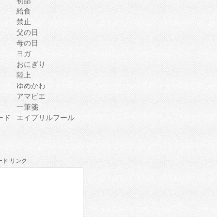
初詣
給食
禁止
父の日
母の日
ヨガ
おにぎり
陸上
ゆめかわ
アマビエ
一筆箋
ード
エイプリルフール
ド リンク