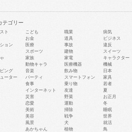
カテゴリー
スト
こども
職業
病気
お金
道具
ビジネス
ション
医療
事故
違反
スポーツ
建物
スイーツ
ゃ
家族
家電
キャラクター
動物キャラ
医療機器
機械
ピング
音楽
飲み物
日本
ューター
パーティ
スマートフォン
家具
食事
乗り物
若者
インターネット
友達
夏
災害
野菜
お正月
恋愛
運動
冬
美術
掃除
睡眠
美容
戦争
世界
風景
犬
就活
あかちゃん
植物
鳥