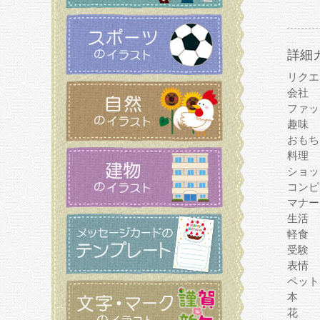
詳細
リクエ
会社
ファッ
趣味
おもち
料理
ショッ
コンピ
マナー
生活
軽食
受験
表情
ペット
本
花