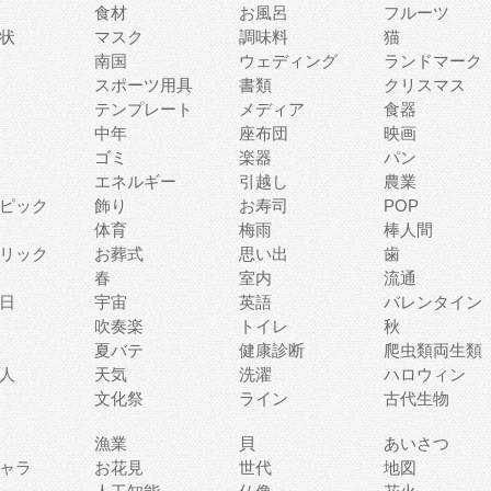
食材
お風呂
フルーツ
状
マスク
調味料
猫
南国
ウェディング
ランドマーク
スポーツ用具
書類
クリスマス
テンプレート
メディア
食器
中年
座布団
映画
ゴミ
楽器
パン
エネルギー
引越し
農業
ピック
飾り
お寿司
POP
体育
梅雨
棒人間
リック
お葬式
思い出
歯
春
室内
流通
日
宇宙
英語
バレンタイン
吹奏楽
トイレ
秋
夏バテ
健康診断
爬虫類両生類
人
天気
洗濯
ハロウィン
文化祭
ライン
古代生物
漁業
貝
あいさつ
ャラ
お花見
世代
地図