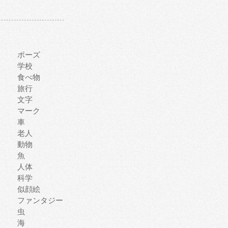
ポーズ
学校
食べ物
旅行
文字
マーク
車
老人
動物
魚
人体
科学
似顔絵
ファンタジー
虫
海