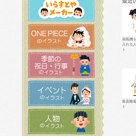
最近
扇風機
入れる
ト
垂直離
ト