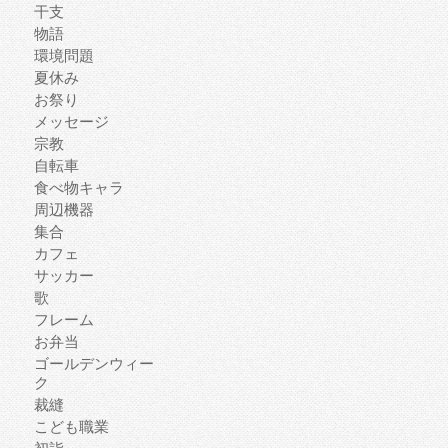
干支
物語
環境問題
夏休み
お祭り
メッセージ
宗教
自転車
食べ物キャラ
周辺機器
集合
カフェ
サッカー
歌
フレーム
お弁当
ゴールデンウィー
ク
裁縫
こども職業