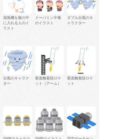
扇風機を服の中
ドーパミン中毒
ダブル台風のキ
に入れる人のイ
のイラスト
ャラクター
ラスト
台風のキャラク
垂直離着陸ロケ
垂直離着陸ロケ
ター
ット（アーム）
ット
SMRのキャラク
SMRのイラスト
宇宙データセン