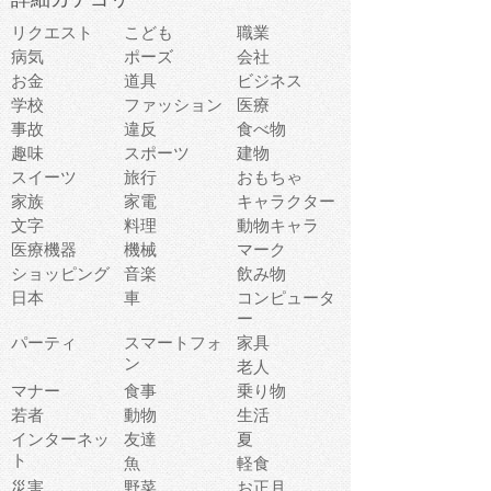
リクエスト
こども
職業
病気
ポーズ
会社
お金
道具
ビジネス
学校
ファッション
医療
事故
違反
食べ物
趣味
スポーツ
建物
スイーツ
旅行
おもちゃ
家族
家電
キャラクター
文字
料理
動物キャラ
医療機器
機械
マーク
ショッピング
音楽
飲み物
日本
車
コンピュータ
ー
パーティ
スマートフォ
家具
ン
老人
マナー
食事
乗り物
若者
動物
生活
インターネッ
友達
夏
ト
魚
軽食
災害
野菜
お正月