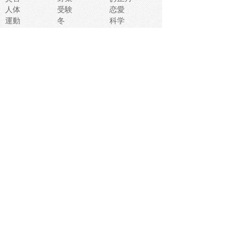
人体
受験
恋愛
運動
冬
科学
表情
美術
掃除
睡眠
似顔絵
ペット
美容
戦争
世界
ファンタジー
本
風景
犬
就活
虫
花
あかちゃん
植物
鳥
海
文房具
食材
お風呂
フルーツ
干支
お年賀状
マスク
調味料
猫
物語
介護
南国
ウェディング
ランドマーク
環境問題
髪
スポーツ用具
書類
クリスマス
夏休み
怪我
テンプレート
メディア
食器
お祭り
政治
中年
座布団
映画
メッセージ
電車
ゴミ
楽器
パン