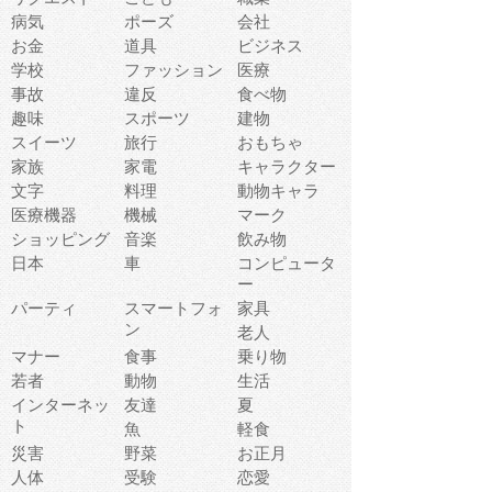
病気
ポーズ
会社
お金
道具
ビジネス
学校
ファッション
医療
事故
違反
食べ物
趣味
スポーツ
建物
スイーツ
旅行
おもちゃ
家族
家電
キャラクター
文字
料理
動物キャラ
医療機器
機械
マーク
ショッピング
音楽
飲み物
日本
車
コンピュータ
ー
パーティ
スマートフォ
家具
ン
老人
マナー
食事
乗り物
若者
動物
生活
インターネッ
友達
夏
ト
魚
軽食
災害
野菜
お正月
人体
受験
恋愛