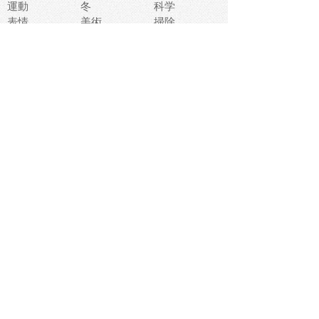
運動
冬
科学
表情
美術
掃除
睡眠
似顔絵
ペット
美容
戦争
世界
ファンタジー
本
風景
犬
就活
虫
花
あかちゃん
植物
鳥
海
文房具
食材
お風呂
フルーツ
干支
お年賀状
マスク
調味料
猫
物語
介護
南国
ウェディング
ランドマーク
環境問題
髪
スポーツ用具
書類
クリスマス
夏休み
怪我
テンプレート
メディア
食器
お祭り
政治
中年
座布団
映画
メッセージ
電車
ゴミ
楽器
パン
宗教
幼稚園
エネルギー