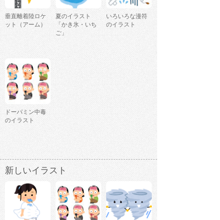
垂直離着陸ロケ
夏のイラスト
いろいろな漫符
ット（アーム）
「かき氷・いち
のイラスト
ご」
ドーパミン中毒
のイラスト
新しいイラスト