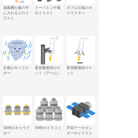
扇風機を服の中
ドーパミン中毒
ダブル台風のキ
に入れる人のイ
のイラスト
ャラクター
ラスト
台風のキャラク
垂直離着陸ロケ
垂直離着陸ロケ
ター
ット（アーム）
ット
SMRのキャラク
SMRのイラスト
宇宙データセン
ター
ターのイラスト