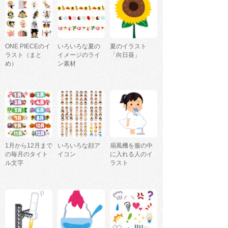
ONE PIECEのイ
いろいろな夏の
夏のイラスト
ラスト（まと
イメージのライ
「向日葵」
め）
ン素材
1月から12月まで
いろいろな顔ア
扇風機を服の中
の毎月のタイト
イコン
に入れる人のイ
ル文字
ラスト