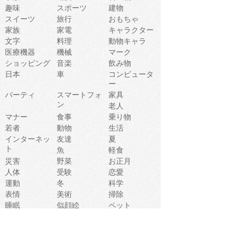
趣味
スポーツ
建物
スイーツ
旅行
おもちゃ
家族
家電
キャラクター
文字
料理
動物キャラ
医療機器
機械
マーク
ショッピング
音楽
飲み物
日本
車
コンピュータ
ー
パーティ
スマートフォ
家具
ン
老人
マナー
食事
乗り物
若者
動物
生活
インターネッ
友達
夏
ト
魚
軽食
災害
野菜
お正月
人体
受験
恋愛
運動
冬
科学
表情
美術
掃除
睡眠
似顔絵
ペット
美容
戦争
世界