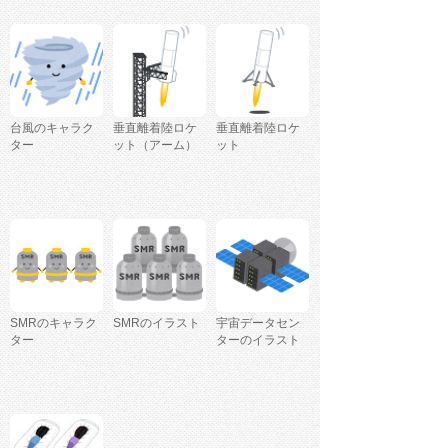
台風のキャラク
垂直離着陸ロケ
垂直離着陸ロケ
ター
ット（アーム）
ット
SMRのキャラク
SMRのイラスト
宇宙データセン
ター
ターのイラスト