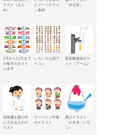
ラスト（まと
イメージのライ
「向日葵」
め）
ン素材
1月から12月まで
いろいろな顔ア
垂直離着陸ロケ
の毎月のタイト
イコン
ット（アーム）
ル文字
扇風機を服の中
ドーパミン中毒
夏のイラスト
に入れる人のイ
のイラスト
「かき氷・いち
ラスト
ご」