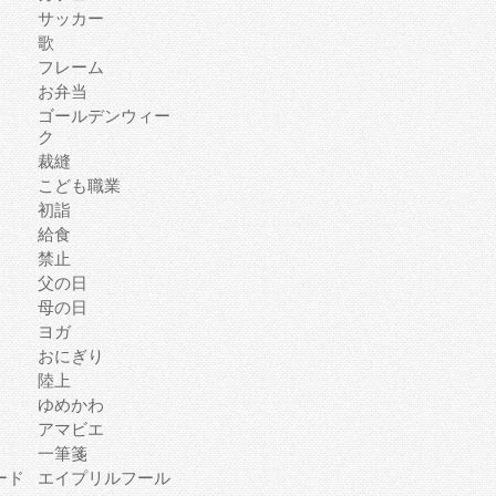
サッカー
歌
フレーム
お弁当
ゴールデンウィー
ク
裁縫
こども職業
初詣
給食
禁止
父の日
母の日
ヨガ
おにぎり
陸上
ゆめかわ
アマビエ
一筆箋
ード
エイプリルフール