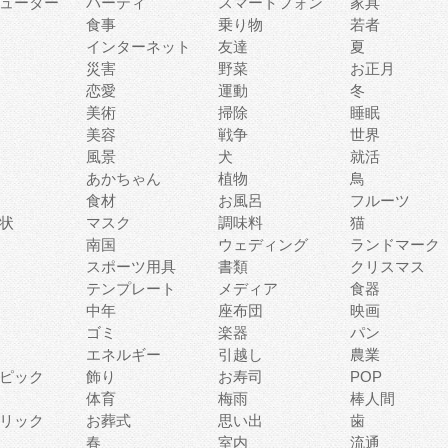
ューター
パーティ
スマートフォン
家具
食事
乗り物
若者
インターネット
友達
夏
災害
野菜
お正月
恋愛
運動
冬
美術
掃除
睡眠
美容
戦争
世界
風景
犬
就活
あかちゃん
植物
鳥
食材
お風呂
フルーツ
状
マスク
調味料
猫
南国
ウェディング
ランドマーク
スポーツ用具
書類
クリスマス
テンプレート
メディア
食器
中年
座布団
映画
ゴミ
楽器
パン
エネルギー
引越し
農業
ピック
飾り
お寿司
POP
体育
梅雨
棒人間
リック
お葬式
思い出
歯
春
室内
流通