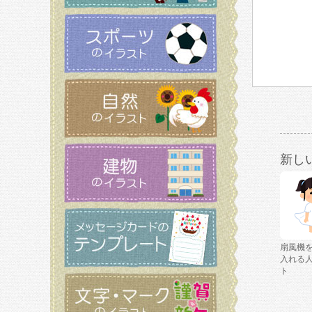
新し
扇風機
入れる
ト