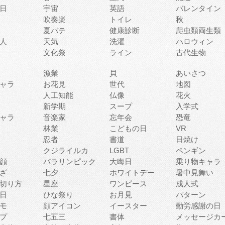
日
宇宙
英語
バレンタイン
吹奏楽
トイレ
秋
夏バテ
健康診断
爬虫類両生類
人
天気
洗濯
ハロウィン
文化祭
ライン
古代生物
漁業
貝
あいさつ
ャラ
お花見
世代
地図
人工知能
仏像
花火
新学期
スープ
入学式
ャラ
音楽家
忘年会
恐竜
林業
こどもの日
VR
忍者
書道
日焼け
クジライルカ
LGBT
ペンギン
顔
パラリンピック
大晦日
乗り物キャラ
ざ
七夕
ホワイトデー
暑中見舞い
切り方
星座
ワンピース
成人式
日
ひな祭り
お月見
パターン
モ
顔アイコン
イースター
勤労感謝の日
プ
七五三
書体
メッセージカ