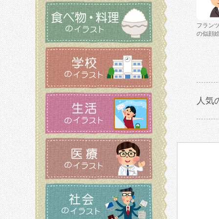
フラン
の似顔
人気