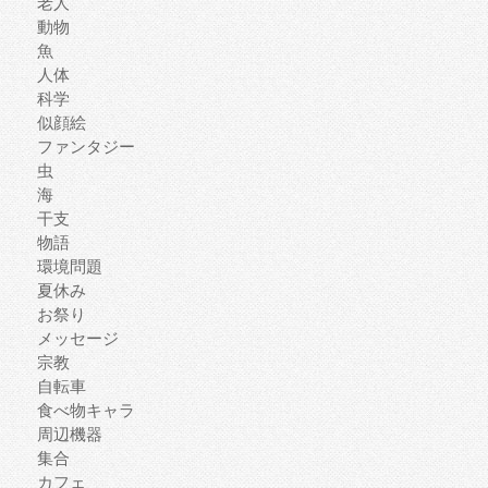
老人
動物
魚
人体
科学
似顔絵
ファンタジー
虫
海
干支
物語
環境問題
夏休み
お祭り
メッセージ
宗教
自転車
食べ物キャラ
周辺機器
集合
カフェ