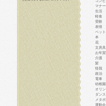
コンピ
マナー
生活
軽食
受験
表情
ペット
本
花
文房具
お年賀
介護
髪
怪我
政治
電車
幼稚園
オリン
ダンス
メタボ
運動会