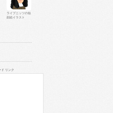
ライプニッツの似
顔絵イラスト
ド リンク