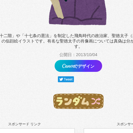
十二階」や「十七条の憲法」を制定した飛鳥時代の政治家、聖徳太子（
）の似顔絵イラストです。有名な聖徳太子の肖像画については真偽は分
す。
公開日：2013/10/04
でデザイン
スポンサード リンク
スポンサー