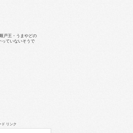
厩戸王・うまやどの
かっていないそうで
ド リンク