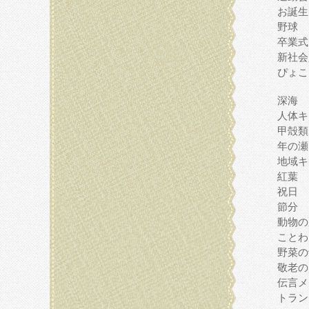
お誕生
野球
卒業式
新社会
ぴょこ
深海
人体キ
甲殻類
年の瀬
地域キ
紅葉
祝日
節分
動物の
ことわ
野菜の
敬老の
伝言メ
トラン