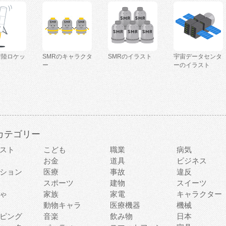
着陸ロケッ
SMRのキャラクタ
SMRのイラスト
宇宙データセンタ
ー
ーのイラスト
カテゴリー
スト
こども
職業
病気
お金
道具
ビジネス
ション
医療
事故
違反
スポーツ
建物
スイーツ
ゃ
家族
家電
キャラクター
動物キャラ
医療機器
機械
ピング
音楽
飲み物
日本