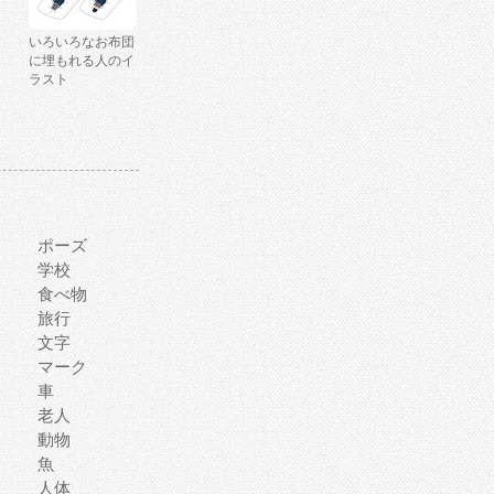
いろいろなお布団
に埋もれる人のイ
ラスト
ポーズ
学校
食べ物
旅行
文字
マーク
車
老人
動物
魚
人体