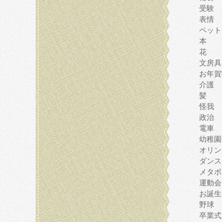
受験
表情
ペット
本
花
文房具
お年賀
介護
髪
怪我
政治
電車
幼稚園
オリン
ダンス
メタボ
運動会
お誕生
野球
卒業式