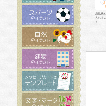
扇風機
入れる
ト