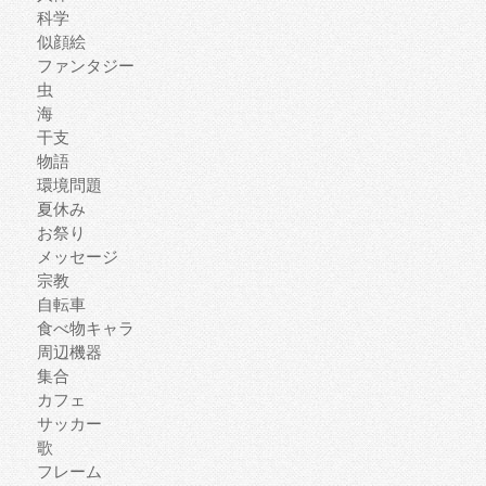
科学
似顔絵
ファンタジー
虫
海
干支
物語
環境問題
夏休み
お祭り
メッセージ
宗教
自転車
食べ物キャラ
周辺機器
集合
カフェ
サッカー
歌
フレーム