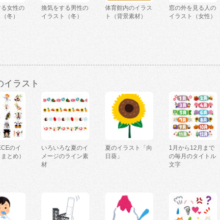
する女性の
換気をする男性の
体育館内のイラス
窓の外を見る人の
ト（冬）
イラスト（冬）
ト（背景素材）
イラスト（女性）
のイラスト
IECEのイ
いろいろな夏のイ
夏のイラスト「向
1月から12月まで
（まとめ）
メージのライン素
日葵」
の毎月のタイトル
材
文字