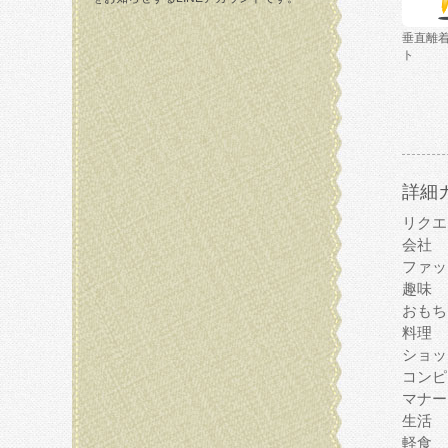
垂直離
ト
詳細
リクエ
会社
ファッ
趣味
おもち
料理
ショッ
コンピ
マナー
生活
軽食