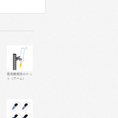
垂直離着陸ロケッ
ト（アーム）