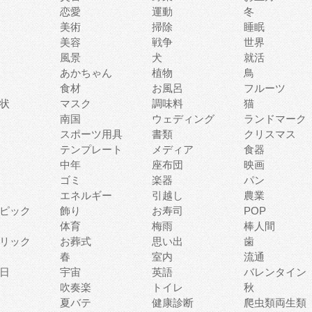
恋愛
運動
冬
美術
掃除
睡眠
美容
戦争
世界
風景
犬
就活
あかちゃん
植物
鳥
食材
お風呂
フルーツ
状
マスク
調味料
猫
南国
ウェディング
ランドマーク
スポーツ用具
書類
クリスマス
テンプレート
メディア
食器
中年
座布団
映画
ゴミ
楽器
パン
エネルギー
引越し
農業
ピック
飾り
お寿司
POP
体育
梅雨
棒人間
リック
お葬式
思い出
歯
春
室内
流通
日
宇宙
英語
バレンタイン
吹奏楽
トイレ
秋
夏バテ
健康診断
爬虫類両生類