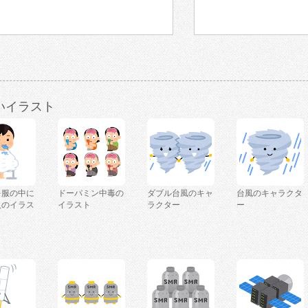
いイラスト
を服の中に
ドーパミン中毒の
ダブル台風のキャ
台風のキャラクタ
人のイラス
イラスト
ラクター
ー