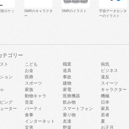
着陸ロケッ
SMRのキャラクタ
SMRのイラスト
宇宙データセンタ
ー
ーのイラスト
カテゴリー
スト
こども
職業
病気
お金
道具
ビジネス
ション
医療
事故
違反
スポーツ
建物
スイーツ
ゃ
家族
家電
キャラクター
動物キャラ
医療機器
機械
ピング
音楽
飲み物
日本
ューター
パーティ
スマートフォン
家具
食事
乗り物
若者
インターネット
友達
夏
災害
野菜
お正月