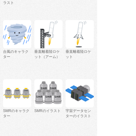
ラスト
台風のキャラク
垂直離着陸ロケ
垂直離着陸ロケ
ター
ット（アーム）
ット
SMRのキャラク
SMRのイラスト
宇宙データセン
ター
ターのイラスト