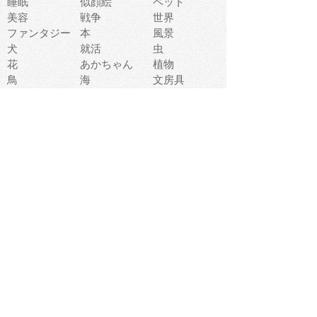
睡眠
似顔絵
ペット
美容
戦争
世界
ファンタジー
本
風景
犬
就活
虫
花
あかちゃん
植物
鳥
海
文房具
食材
お風呂
フルーツ
干支
お年賀状
マスク
調味料
猫
物語
介護
南国
ウェディング
ランドマーク
環境問題
髪
スポーツ用具
書類
クリスマス
夏休み
怪我
テンプレート
メディア
食器
お祭り
政治
中年
座布団
映画
メッセージ
電車
ゴミ
楽器
パン
宗教
幼稚園
エネルギー
引越し
農業
自転車
オリンピック
飾り
お寿司
POP
食べ物キャラ
ダンス