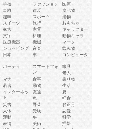
学校
ファッション
医療
事故
違反
食べ物
趣味
スポーツ
建物
スイーツ
旅行
おもちゃ
家族
家電
キャラクター
文字
料理
動物キャラ
医療機器
機械
マーク
ショッピング
音楽
飲み物
日本
車
コンピュータ
ー
パーティ
スマートフォ
家具
ン
老人
マナー
食事
乗り物
若者
動物
生活
インターネッ
友達
夏
ト
魚
軽食
災害
野菜
お正月
人体
受験
恋愛
運動
冬
科学
表情
美術
掃除