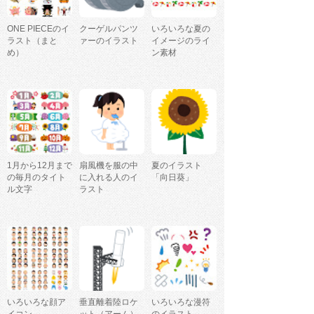
ONE PIECEのイ
クーゲルパンツ
いろいろな夏の
ラスト（まと
ァーのイラスト
イメージのライ
め）
ン素材
1月から12月まで
扇風機を服の中
夏のイラスト
の毎月のタイト
に入れる人のイ
「向日葵」
ル文字
ラスト
いろいろな顔ア
垂直離着陸ロケ
いろいろな漫符
イコン
ット（アーム）
のイラスト