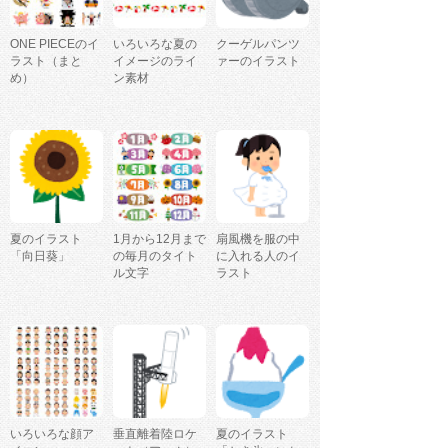
ONE PIECEのイ
いろいろな夏の
クーゲルパンツ
ラスト（まと
イメージのライ
ァーのイラスト
め）
ン素材
夏のイラスト
1月から12月まで
扇風機を服の中
「向日葵」
の毎月のタイト
に入れる人のイ
ル文字
ラスト
いろいろな顔ア
垂直離着陸ロケ
夏のイラスト