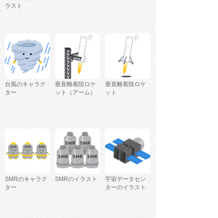
ラスト
台風のキャラク
垂直離着陸ロケ
垂直離着陸ロケ
ター
ット（アーム）
ット
SMRのキャラク
SMRのイラスト
宇宙データセン
ター
ターのイラスト