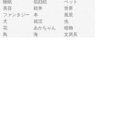
睡眠
似顔絵
ペット
美容
戦争
世界
ファンタジー
本
風景
犬
就活
虫
花
あかちゃん
植物
鳥
海
文房具
食材
お風呂
フルーツ
干支
お年賀状
マスク
調味料
猫
物語
介護
南国
ウェディング
ランドマーク
環境問題
髪
スポーツ用具
書類
クリスマス
夏休み
怪我
テンプレート
メディア
食器
お祭り
政治
中年
座布団
映画
メッセージ
電車
ゴミ
楽器
パン
宗教
幼稚園
エネルギー
引越し
農業
自転車
オリンピック
飾り
お寿司
POP
食べ物キャラ
ダンス