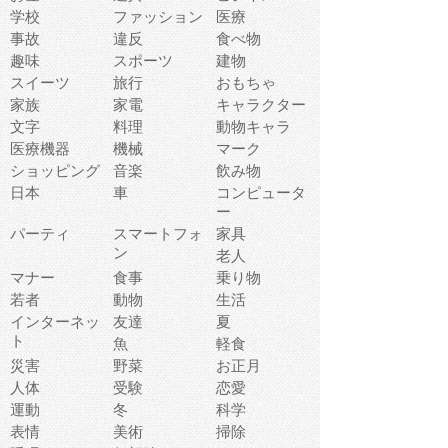
学校
ファッション
医療
事故
違反
食べ物
趣味
スポーツ
建物
スイーツ
旅行
おもちゃ
家族
家電
キャラクター
文字
料理
動物キャラ
医療機器
機械
マーク
ショッピング
音楽
飲み物
日本
車
コンピュータ
ー
パーティ
スマートフォ
家具
ン
老人
マナー
食事
乗り物
若者
動物
生活
インターネッ
友達
夏
ト
魚
軽食
災害
野菜
お正月
人体
受験
恋愛
運動
冬
科学
表情
美術
掃除