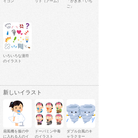
イコン
ット（アーム）
「かき氷・いち
ご」
いろいろな漫符
のイラスト
新しいイラスト
扇風機を服の中
ドーパミン中毒
ダブル台風のキ
に入れる人のイ
のイラスト
ャラクター