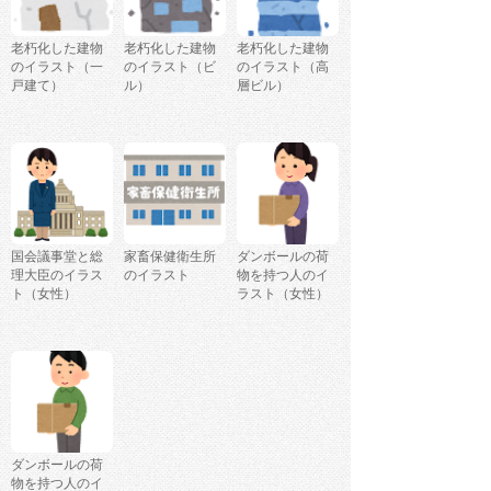
老朽化した建物
老朽化した建物
老朽化した建物
のイラスト（一
のイラスト（ビ
のイラスト（高
戸建て）
ル）
層ビル）
国会議事堂と総
家畜保健衛生所
ダンボールの荷
理大臣のイラス
のイラスト
物を持つ人のイ
ト（女性）
ラスト（女性）
ダンボールの荷
物を持つ人のイ