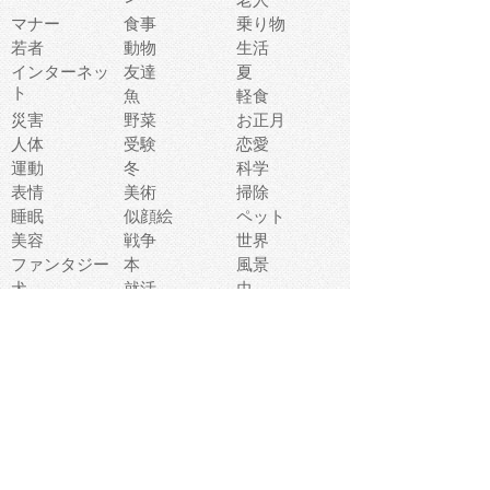
マナー
食事
乗り物
若者
動物
生活
インターネッ
友達
夏
ト
魚
軽食
災害
野菜
お正月
人体
受験
恋愛
運動
冬
科学
表情
美術
掃除
睡眠
似顔絵
ペット
美容
戦争
世界
ファンタジー
本
風景
犬
就活
虫
花
あかちゃん
植物
鳥
海
文房具
食材
お風呂
フルーツ
干支
お年賀状
マスク
調味料
猫
物語
介護
南国
ウェディング
ランドマーク
環境問題
髪
スポーツ用具
書類
クリスマス