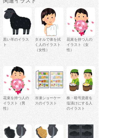
関連イラスト
黒い羊のイラス
タオルで体を拭
花束を持つ人の
ト
く人のイラスト
イラスト（女
（女性）
性）
花束を持つ人の
冷凍ショーケー
株・暗号資産を
イラスト（男
スのイラスト
塩漬けにする人
性）
のイラスト