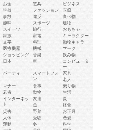
お金
道具
ビジネス
学校
ファッション
医療
事故
違反
食べ物
趣味
スポーツ
建物
スイーツ
旅行
おもちゃ
家族
家電
キャラクター
文字
料理
動物キャラ
医療機器
機械
マーク
ショッピング
音楽
飲み物
日本
車
コンピュータ
ー
パーティ
スマートフォ
家具
ン
老人
マナー
食事
乗り物
若者
動物
生活
インターネッ
友達
夏
ト
魚
軽食
災害
野菜
お正月
人体
受験
恋愛
運動
冬
科学