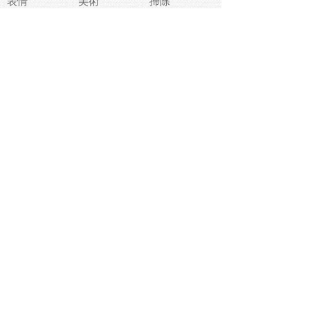
表情
美術
掃除
睡眠
似顔絵
ペット
美容
戦争
世界
ファンタジー
本
風景
犬
就活
虫
花
あかちゃん
植物
鳥
海
文房具
食材
お風呂
フルーツ
干支
お年賀状
マスク
調味料
猫
物語
介護
南国
ウェディング
ランドマーク
環境問題
髪
スポーツ用具
書類
クリスマス
夏休み
怪我
テンプレート
メディア
食器
お祭り
政治
中年
座布団
映画
メッセージ
電車
ゴミ
楽器
パン
宗教
幼稚園
エネルギー
引越し
農業
自転車
オリンピック
飾り
お寿司