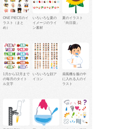
ONE PIECEのイ
いろいろな夏の
夏のイラスト
ラスト（まと
イメージのライ
「向日葵」
め）
ン素材
1月から12月まで
いろいろな顔ア
扇風機を服の中
の毎月のタイト
イコン
に入れる人のイ
ル文字
ラスト