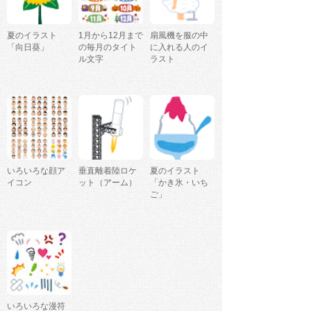
夏のイラスト
1月から12月まで
扇風機を服の中
「向日葵」
の毎月のタイト
に入れる人のイ
ル文字
ラスト
いろいろな顔ア
垂直離着陸ロケ
夏のイラスト
イコン
ット（アーム）
「かき氷・いち
ご」
いろいろな漫符