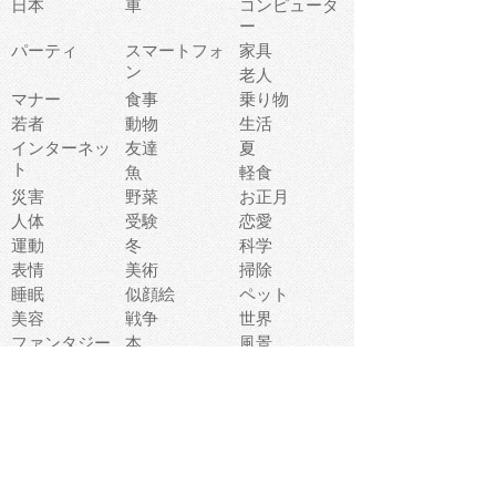
日本
車
コンピュータ
ー
パーティ
スマートフォ
家具
ン
老人
マナー
食事
乗り物
若者
動物
生活
インターネッ
友達
夏
ト
魚
軽食
災害
野菜
お正月
人体
受験
恋愛
運動
冬
科学
表情
美術
掃除
睡眠
似顔絵
ペット
美容
戦争
世界
ファンタジー
本
風景
犬
就活
虫
花
あかちゃん
植物
鳥
海
文房具
食材
お風呂
フルーツ
干支
お年賀状
マスク
調味料
猫
物語