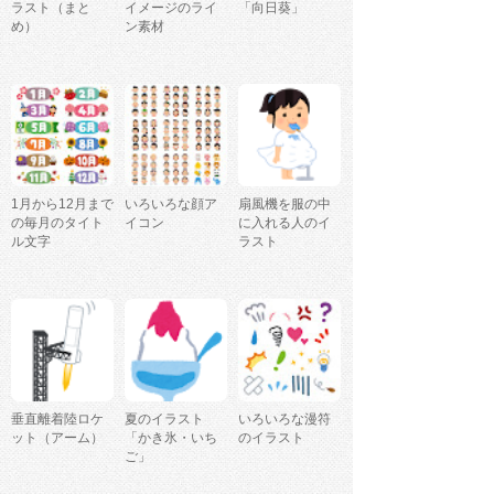
ラスト（まと
イメージのライ
「向日葵」
め）
ン素材
1月から12月まで
いろいろな顔ア
扇風機を服の中
の毎月のタイト
イコン
に入れる人のイ
ル文字
ラスト
垂直離着陸ロケ
夏のイラスト
いろいろな漫符
ット（アーム）
「かき氷・いち
のイラスト
ご」