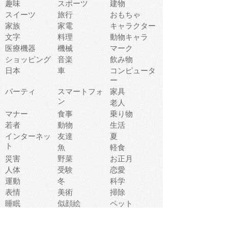
趣味
スポーツ
建物
スイーツ
旅行
おもちゃ
家族
家電
キャラクター
文字
料理
動物キャラ
医療機器
機械
マーク
ショッピング
音楽
飲み物
日本
車
コンピュータ
ー
パーティ
スマートフォ
家具
ン
老人
マナー
食事
乗り物
若者
動物
生活
インターネッ
友達
夏
ト
魚
軽食
災害
野菜
お正月
人体
受験
恋愛
運動
冬
科学
表情
美術
掃除
睡眠
似顔絵
ペット
美容
戦争
世界
ファンタジー
本
風景