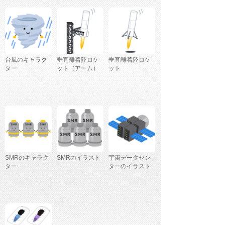
台風のキャラク
垂直離着陸ロケ
垂直離着陸ロケ
ター
ット（アーム）
ット
SMRのキャラク
SMRのイラスト
宇宙データセン
ター
ターのイラスト