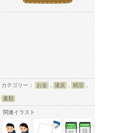
カテゴリー：
お金
,
違反
,
就活
,
書類
関連イラスト