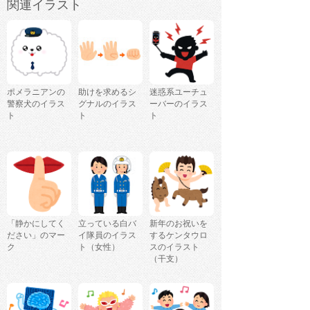
関連イラスト
ポメラニアンの
助けを求めるシ
迷惑系ユーチュ
警察犬のイラス
グナルのイラス
ーバーのイラス
ト
ト
ト
「静かにしてく
立っている白バ
新年のお祝いを
ださい」のマー
イ隊員のイラス
するケンタウロ
ク
ト（女性）
スのイラスト
（干支）