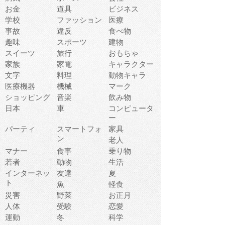
お金
道具
ビジネス
学校
ファッション
医療
事故
違反
食べ物
趣味
スポーツ
建物
スイーツ
旅行
おもちゃ
家族
家電
キャラクター
文字
料理
動物キャラ
医療機器
機械
マーク
ショッピング
音楽
飲み物
日本
車
コンピュータ
ー
パーティ
スマートフォ
家具
ン
老人
マナー
食事
乗り物
若者
動物
生活
インターネッ
友達
夏
ト
魚
軽食
災害
野菜
お正月
人体
受験
恋愛
運動
冬
科学