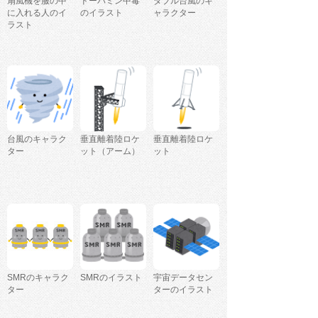
扇風機を服の中
ドーパミン中毒
ダブル台風のキ
に入れる人のイ
のイラスト
ャラクター
ラスト
台風のキャラク
垂直離着陸ロケ
垂直離着陸ロケ
ター
ット（アーム）
ット
SMRのキャラク
SMRのイラスト
宇宙データセン
ター
ターのイラスト