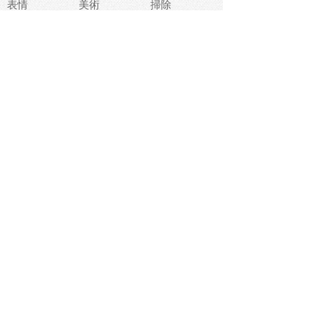
表情
美術
掃除
睡眠
似顔絵
ペット
美容
戦争
世界
ファンタジー
本
風景
犬
就活
虫
花
あかちゃん
植物
鳥
海
文房具
食材
お風呂
フルーツ
干支
お年賀状
マスク
調味料
猫
物語
介護
南国
ウェディング
ランドマーク
環境問題
髪
スポーツ用具
書類
クリスマス
夏休み
怪我
テンプレート
メディア
食器
お祭り
政治
中年
座布団
映画
メッセージ
電車
ゴミ
楽器
パン
宗教
幼稚園
エネルギー
引越し
農業
自転車
オリンピック
飾り
お寿司