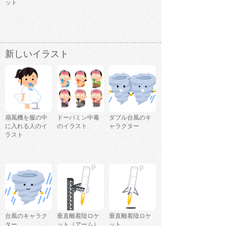
ット
新しいイラスト
扇風機を服の中
ドーパミン中毒
ダブル台風のキ
に入れる人のイ
のイラスト
ャラクター
ラスト
台風のキャラク
垂直離着陸ロケ
垂直離着陸ロケ
ター
ット（アーム）
ット