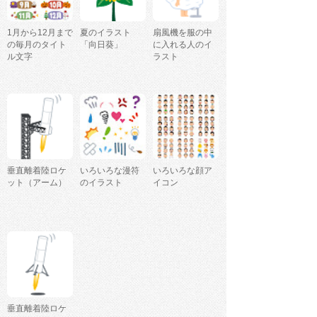
1月から12月まで
夏のイラスト
扇風機を服の中
の毎月のタイト
「向日葵」
に入れる人のイ
ル文字
ラスト
垂直離着陸ロケ
いろいろな漫符
いろいろな顔ア
ット（アーム）
のイラスト
イコン
垂直離着陸ロケ