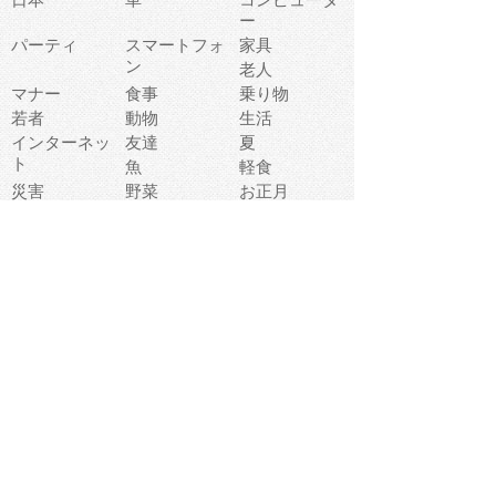
ー
パーティ
スマートフォ
家具
ン
老人
マナー
食事
乗り物
若者
動物
生活
インターネッ
友達
夏
ト
魚
軽食
災害
野菜
お正月
人体
受験
恋愛
運動
冬
科学
表情
美術
掃除
睡眠
似顔絵
ペット
美容
戦争
世界
ファンタジー
本
風景
犬
就活
虫
花
あかちゃん
植物
鳥
海
文房具
食材
お風呂
フルーツ
干支
お年賀状
マスク
調味料
猫
物語