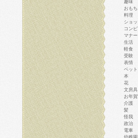
趣味
おもち
料理
ショッ
コンピ
マナー
生活
軽食
受験
表情
ペット
本
花
文房具
お年賀
介護
髪
怪我
政治
電車
幼稚園