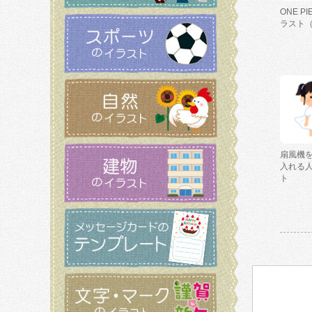
ONE P
ラスト
扇風機
入れる
ト