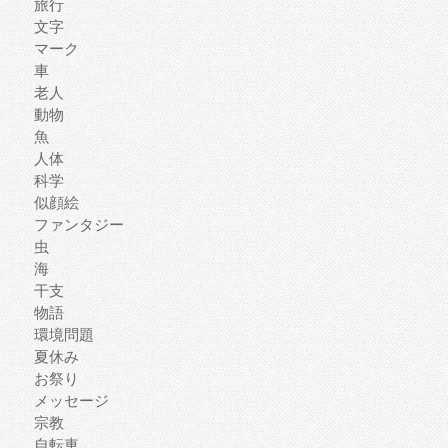
旅行
文字
マーク
車
老人
動物
魚
人体
科学
似顔絵
ファンタジー
虫
海
干支
物語
環境問題
夏休み
お祭り
メッセージ
宗教
自転車