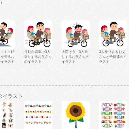
支）
シスト自転
電動自転車で3人
大変そうに3人乗
3人乗りするお父
道を登るお
乗りするお父さん
りするお父さんの
さんと子供達のイ
のイラスト
のイラスト
イラスト
ラスト
のイラスト