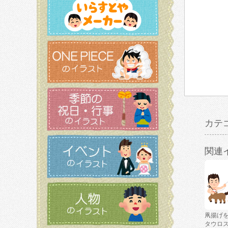
カテ
関連
凧揚げ
タウロ