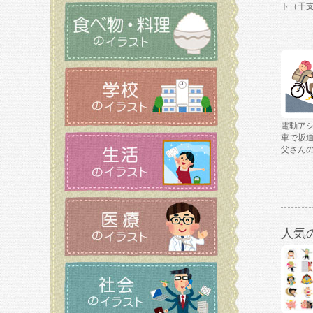
ト（干
電動ア
車で坂
父さん
人気