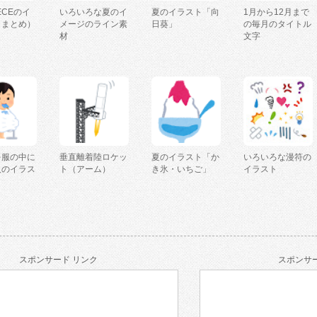
IECEのイ
いろいろな夏のイ
夏のイラスト「向
1月から12月まで
（まとめ）
メージのライン素
日葵」
の毎月のタイトル
材
文字
を服の中に
垂直離着陸ロケッ
夏のイラスト「か
いろいろな漫符の
人のイラス
ト（アーム）
き氷・いちご」
イラスト
スポンサード リンク
スポンサー