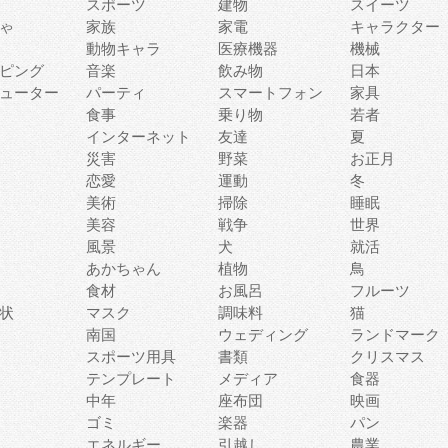
スポーツ
建物
スイーツ
ゃ
家族
家電
キャラクター
動物キャラ
医療機器
機械
ピング
音楽
飲み物
日本
ューター
パーティ
スマートフォン
家具
食事
乗り物
若者
インターネット
友達
夏
災害
野菜
お正月
恋愛
運動
冬
美術
掃除
睡眠
美容
戦争
世界
風景
犬
就活
あかちゃん
植物
鳥
食材
お風呂
フルーツ
状
マスク
調味料
猫
南国
ウェディング
ランドマーク
スポーツ用具
書類
クリスマス
テンプレート
メディア
食器
中年
座布団
映画
ゴミ
楽器
パン
エネルギー
引越し
農業