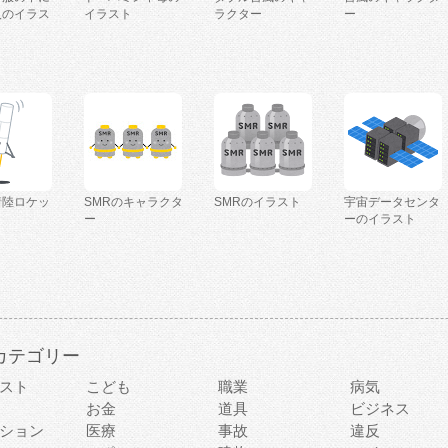
人のイラス
イラスト
ラクター
ー
着陸ロケッ
SMRのキャラクタ
SMRのイラスト
宇宙データセンタ
ー
ーのイラスト
カテゴリー
スト
こども
職業
病気
お金
道具
ビジネス
ション
医療
事故
違反