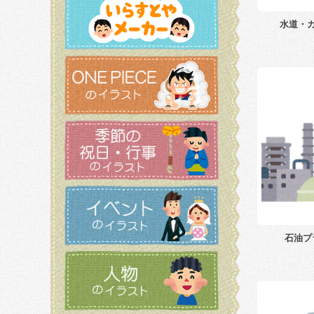
水道・
石油プ