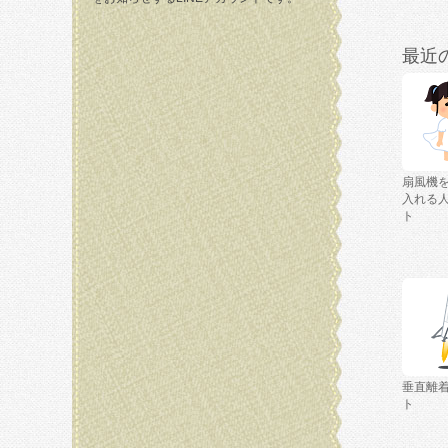
最近
扇風機
入れる
ト
垂直離
ト