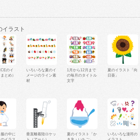
のイラスト
IECEのイ
いろいろな夏のイ
1月から12月まで
夏のイラスト「向
（まとめ）
メージのライン素
の毎月のタイトル
日葵」
材
文字
を服の中に
垂直離着陸ロケッ
夏のイラスト「か
いろいろな漫符の
人のイラス
ト（アーム）
き氷・いちご」
イラスト