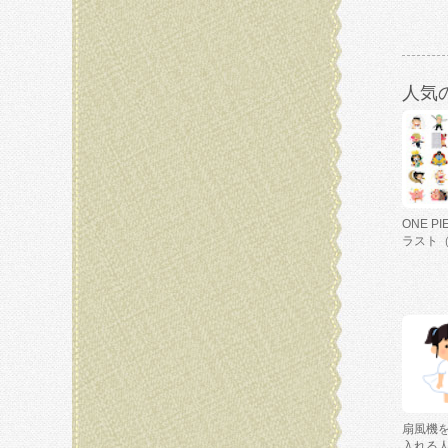
人気
ONE P
ラスト
扇風機
入れる