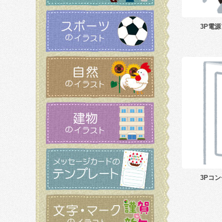
3P電
3Pコ